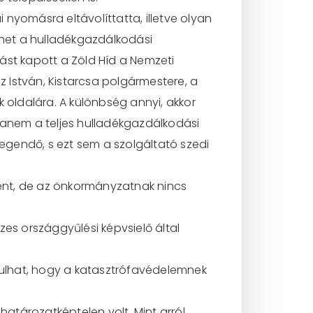
i nyomásra eltávolíttatta, illetve olyan
ehet a hulladékgazdálkodási
rást kapott a Zöld Híd a Nemzeti
 István, Kistarcsa polgármestere, a
oldalára. A különbség annyi, akkor
hanem a teljes hulladékgazdálkodási
elegendő, s ezt sem a szolgáltató szedi
ent, de az önkormányzatnak nincs
s országgyűlési képvsielő által
rdulhat, hogy a katasztrófavédelemnek
atározatképtelen volt. Mint arról