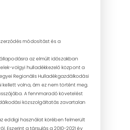
 szerződés módosítást és a
gállapodásra az elmúlt időszakban
rtelek-völgyi hulladékkezelő központ a
Megyei Regionális Hulladékgazdálkodási
kellett volna, ám ez nem történt meg.
 kasszájába. A fennmaradó követelést
dálkodási közszolgáltatás zavartalan
 eddigi használat körében felmerült
l. Eszerint a társulás a 2010-2021 év