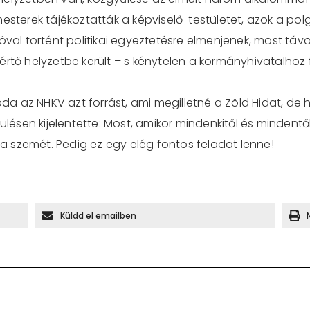
esterek tájékoztatták a képviselő-testületet, azok a pol
óval történt politikai egyeztetésre elmenjenek, most távol
értő helyzetbe került – s kénytelen a kormányhivatalhoz 
 az NHKV azt forrást, ami megilletné a Zöld Hidat, de ha
 ülésen kijelentette: Most, amikor mindenkitől és minde
 szemét. Pedig ez egy elég fontos feladat lenne!
Küldd el emailben