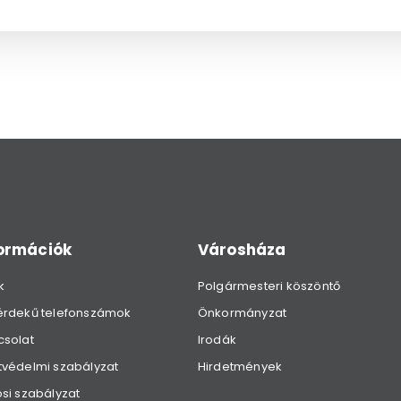
formációk
Városháza
k
Polgármesteri köszöntő
érdekű telefonszámok
Önkormányzat
csolat
Irodák
védelmi szabályzat
Hirdetmények
si szabályzat