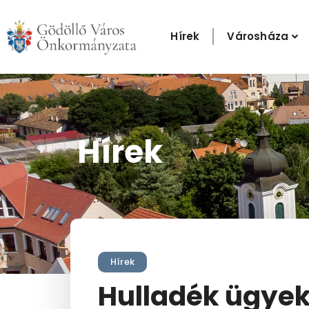
Skip
to
Hírek
Városháza
content
Hírek
Hírek
Hulladék ügyek