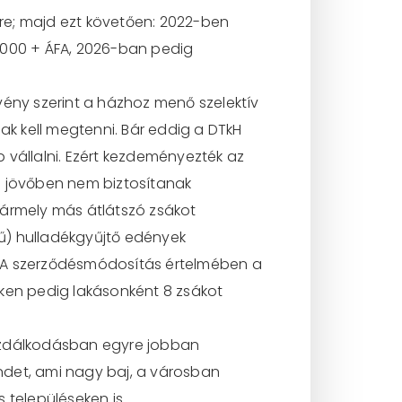
ére; majd ezt követően: 2022-ben
.000 + ÁFA, 2026-ban pedig
vény szerint a házhoz menő szelektív
ak kell megtenni. Bár eddig a DTkH
b vállalni. Ezért kezdeményezték az
a jövőben nem biztosítanak
bármely más átlátszó zsákot
nű) hulladékgyűjtő edények
k. A szerződésmódosítás értelmében a
eken pedig lakásonként 8 zsákot
gazdálkodásban egyre jobban
endet, ami nagy baj, a városban
 településeken is.