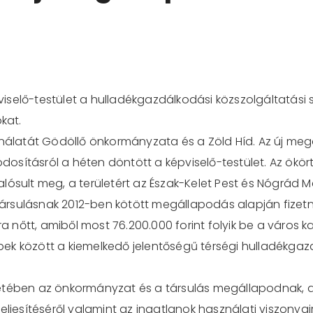
iselő-testület a hulladékgazdálkodási közszolgáltatási
kat.
ználatát Gödöllő önkormányzata és a Zöld Híd. Az új me
módosításról a héten döntött a képviselő-testület. Az ökö
lósult meg, a területért az Észak-Kelet Pest és Nógrád 
rsulásnak 2012-ben kötött megállapodás alapján fizetni 
tra nőtt, amiből most 76.200.000 forint folyik be a város
ek között a kiemelkedő jelentőségű térségi hulladékgaz
etében az önkormányzat és a társulás megállapodnak, az
ljesítéséről valamint az ingatlanok használati viszonyairó