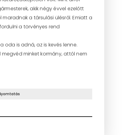
gármesterek, akik négy évvel ezelőtt
 maradnak a társulási ülésről. Emiatt a
fordulni a törvényes rend
 oda is adná, az is kevés lenne.
ntől megvéd minket kormány, attól nem
Nyomtatás