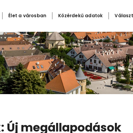
Élet a városban
Közérdekű adatok
Választ
: Új megállapodások