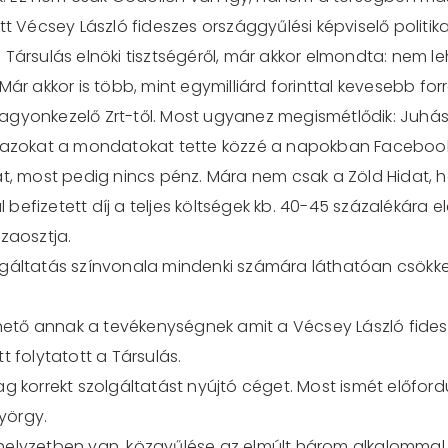
t Vécsey László fideszes országgyűlési képviselő politika
 Társulás elnöki tisztségéről, már akkor elmondta: nem l
ár akkor is több, mint egymilliárd forinttal kevesebb for
gyonkezelő Zrt-től. Most ugyanez megismétlődik: Juhász
anazokat a mondatokat tette közzé a napokban Facebook 
at, most pedig nincs pénz. Mára nem csak a Zöld Hidat, 
al befizetett díj a teljes költségek kb. 40-45 százalékára 
zaosztja.
lgáltatás színvonala mindenki számára láthatóan csökk
tő annak a tevékenységnek amit a Vécsey László fidesze
t folytatott a Társulás.
ag korrekt szolgáltatást nyújtó céget. Most ismét előfo
yörgy.
elyzetben van, közgyűlése az elmúlt három alkalommal h