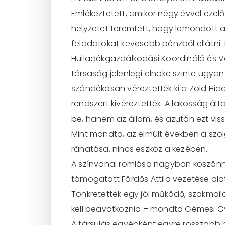
Emlékeztetett, amikor négy évvel ezelőt
helyzetet teremtett, hogy lemondott a
feladatokat kevesebb pénzből ellátni. M
Hulladékgazdálkodási Koordináló és Va
társaság jelenlegi elnöke szinte ugy
szándékosan véreztették ki a Zöld Hid
rendszert kivéreztették. A lakosság ált
be, hanem az állam, és azután ezt viss
Mint mondta, az elmúlt években a szo
ráhatása, nincs eszköz a kezében.
A színvonal romlása nagyban köszönhe
támogatott Fördős Attila vezetése alat
Tönkretettek egy jól működő, szakmail
kell beavatkoznia – mondta Gémesi G
A társulás egyébként egyre rosszabb h