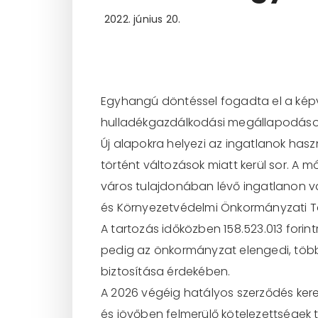
2022. június 20.
Egyhangú döntéssel fogadta el a képv
hulladékgazdálkodási megállapodáso
Új alapokra helyezi az ingatlanok has
történt változások miatt kerül sor. A 
város tulajdonában lévő ingatlanon va
és Környezetvédelmi Önkormányzati Tá
A tartozás időközben 158.523.013 forin
pedig az önkormányzat elengedi, több
biztosítása érdekében.
A 2026 végéig hatályos szerződés ker
és jövőben felmerülő kötelezettségek te