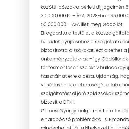
közötti időszakra bérleti díj jogcímén
30.000.000 Ft + ÁFA, 2023-ban 35.000
50.000.000 + ÁFA illeti meg Gödöllőt.
Elfogaadta a testület a közszolgáltat
hulladék gyűjtéséhez a szolgáltató nem
biztosította a zsákokat, ezt a terhet a
önkormányzatoknak – így Gödöllőnek is
térítésmentesen szelektív hulladékgyű
használhat erre a célra. Újdonság, hog
vásárlásának a lehetőségét a lakosság
szolgáltatással járó zöld zsákok szám
biztosít a DTkH.
Gémesi György polgármester a testüle
elharapódzó problémákról is. Elmondta,
mindenhol ott áll a kihelyezett hulla