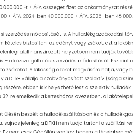
 60.000.000 Ft + ÁFA összeget fizet az önkormányzat rész
.000 + ÁFA, 2024-ben 40.000.000 + ÁFA, 2025- ben 45.000
ási szerződés módosítását is. A hulladékgazdákodási tör
 köteles biztosítani az edényt vagy zsákot, ezt a lakókn
 jelenlegi alulfinanszírozott helyzetben nem tudják továb
 – a közszolgáltatási szerződés módosítását. Eszerint 
jtő zsákokat. A lakosság ezeket megvásárolhatja, vagy 
y a DTkH vállalja a szabványosított szelektív (sárga szí
 részére, ebben is kihelyezhető lesz a szelektív hulladé
a 32-re emelkedik a kertesházas övezetben, a lakótelep
t ülésén beszélt a hulladékszállításban és a hulladék
 sajnos jelenleg a DTKH nem tudja tartani a szállítási r
dék. Ez nem csak Gödöllőn van így, hanem a térségben más