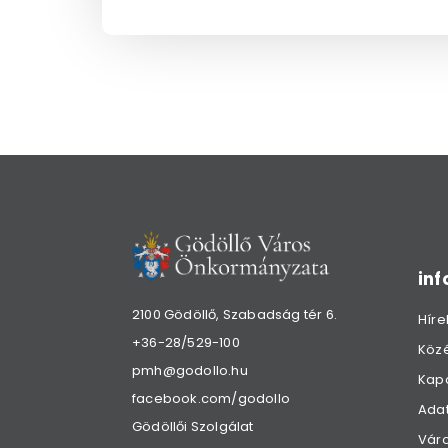
in
2100 Gödöllő, Szabadság tér 6.
Híre
+36-28/529-100
Köz
pmh@godollo.hu
Kap
facebook.com/godollo
Adat
Gödöllői Szolgálat
Váro