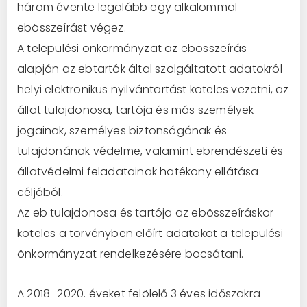
három évente legalább egy alkalommal
ebösszeírást
végez.
A települési önkormányzat az ebösszeírás
alapján az ebtartók által szolgáltatott adatokról
helyi elektronikus
nyilvántartást köteles
vezetni, az
állat tulajdonosa, tartója és más személyek
jogainak, személyes biztonságának
és
tulajdonának védelme, valamint ebrendészeti és
állatvédelmi feladatainak hatékony ellátása
céljából.
Az eb
tulajdonosa és tartója az ebösszeíráskor
köteles a törvé
nyben előírt adatokat a települési
önkormányzat
rendelkezésére
bocsátani.
A
2018
–
2020. éveket fel
ölelő 3 éves időszakra