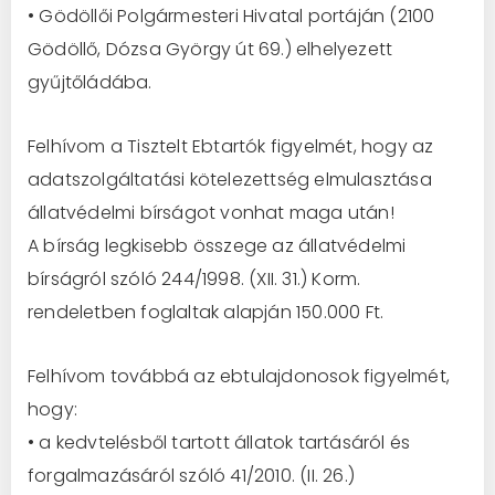
•
Gödöllői Polgármesteri Hivatal
portáján
(
2100
Gödöllő, Dózsa György út
69
.
) e
lhelyezett
gyűjt
őládáb
a
.
Felhívom a Tisztelt Ebtartók figyelmét, hog
y az
adatszolgáltatási kötelezettség elmulasztása
állatvédelmi
bírságot vonhat maga után!
A bírság legkisebb összege az állatvédelmi
bírságról szóló 244/1998. (XII. 31.)
Korm.
ren
deletben foglaltak alapjá
n
150
.000 Ft.
Felhívom továbbá az ebtulajdonosok fig
yelmét,
hogy:
•
a kedvtelésből tartott állatok tartásáról és
forgalmazásáról szóló 41/2010. (II. 26.)