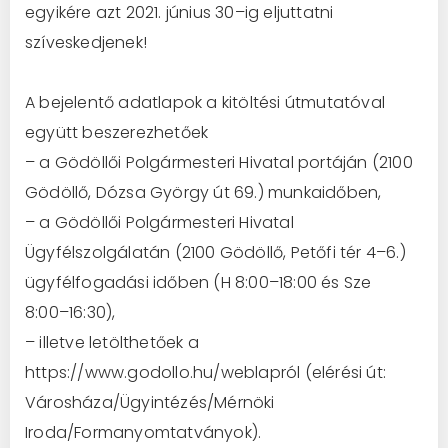
egyiké
re azt
2021. június 3
0
–
ig
eljuttatni
szívesk
ed
jenek!
A bejelent
ő
adat
lapok
a kitöltési útmutatóval
együtt
beszerez
h
etőek
– a Gödöllői Polgármesteri Hivatal portáján
(2100
Gödöllő, Dózsa György út
69
.)
munkaidőben
,
– a Gödöllői Polgármesteri Hivatal
Ügyfélszolgálat
án
(2100
Gödöllő, Petőfi tér 4
–
6.)
ügyfélfogadási időben (H 8:00
–
18:00 és Sze
8:00
–
16:30),
– illetve
letölthető
ek
a
https://www.godollo.hu/
web
lap
ról
(elérési út:
Városháza/
Ügyintézés
/Mérnöki
Iroda/Form
anyomtatvány
ok
).