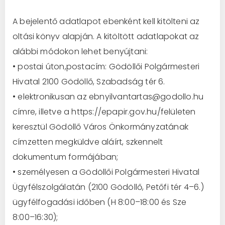
A
bejelentő
adatlapot ebenként kell kitölteni az
oltási könyv alapján. A kitöltött adatlapokat az
alábbi módokon
lehet
benyújtani
:
•
postai úton
,
postacím: Gödöllői Polgá
rmesteri
Hivatal
2100 Gödöllő, Szaba
dság tér
6
.
•
elektronikusan
a
z eb
nyilvantartas@godollo.hu
címre
, illetve a
https://epapir.gov.hu/
felületen
keresztül
Gödöllő Város Önkormányzatának
címzetten megküldve
aláírt, szkennelt
dokumentum formájában
;
•
személy
esen
a Gödöllői Polgármeste
ri Hiv
atal
Ügyfélszolgálatán
(
2100 Gödöllő, Petőfi tér 4
–
6.)
ügyfélfogadási időben (H 8:00
–
18:00 és Sze
8:00
–
16:30)
;