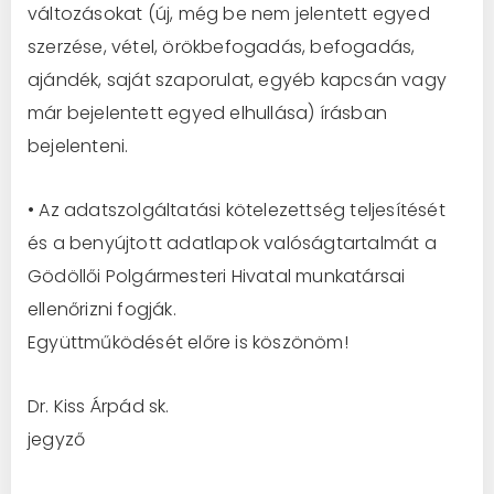
változásokat
(új, még be nem jelentett egyed
szerzése, vétel, örökbefogadás, befogadás,
ajándék,
saját szaporulat,
egyéb kapcsán vagy
má
r bej
elentett egyed elhullása)
írásban
bejelenteni.
•
Az adatszolgáltatási kötelezettség teljesítését
és a benyújtott adatlapok valóságtartalmát a
Gödöllői
Polgármeste
ri Hivatal munkatársai
ellenőrizni fogják.
Együttműk
ödését
előre is
köszönöm!
Dr.
Ki
ss Árpád
sk.
jegy
ző