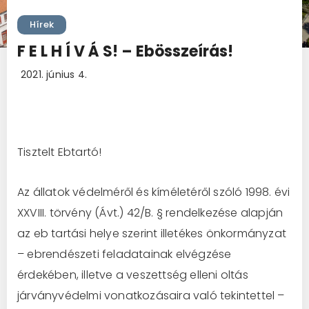
Hírek
F E L H Í V Á S! – Ebösszeírás!
2021. június 4.
Tisztelt
Ebtartó
!
Az állatok védelméről és kíméletéről szóló 1998. évi
XX
VIII. törvény (Ávt.) 42/B. §
rendelkezése alapján
az eb
tartási helye szerint illetékes önkormányzat
–
ebrendészeti feladatainak elvégzése
érdekében, illetve a veszett
ség
elleni oltás
járványvédelmi vonatkozásaira való tekintettel
–