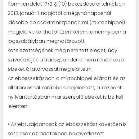
Korm.rendelet 17/B §
(10) bekezdése értelmében
2013. január 1. napjától a négy
hónaposnál
idősebb eb csak
transzponderrel
(mikrochippel)
megjelölve tartható! E
zért kérem, amennyiben a
jogszabályban meghatározott
kötelezettségének még nem tett eleget, úgy
szíveskedjék a transzponderrel nem rendelkező
ebeket
állatorvossal megjelöltetni
.
Az ebösszeírásban a mikroc
hippel ellátott és az
állatorvosnál korábban
bejelen
tett, a központi
nyilvántartásban már szereplő ebeket is be kell
jelenteni.
•
Az ebtulajdonosok az ebösszeírást követően is
kötelesek az adatokban bekövetkezett