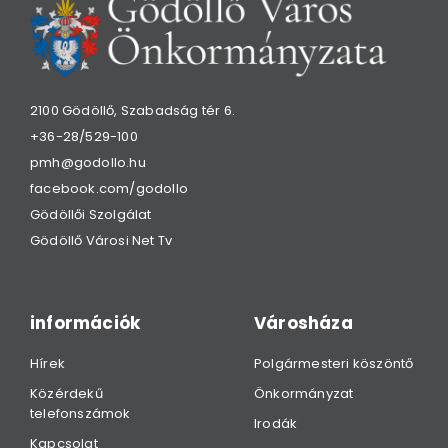
2100 Gödöllő, Szabadság tér 6.
+36-28/529-100
pmh@godollo.hu
facebook.com/godollo
Gödöllői Szolgálat
Gödöllő Városi Net Tv
információk
Városháza
Hírek
Polgármesteri köszöntő
Közérdekű
Önkormányzat
telefonszámok
Irodák
Kapcsolat