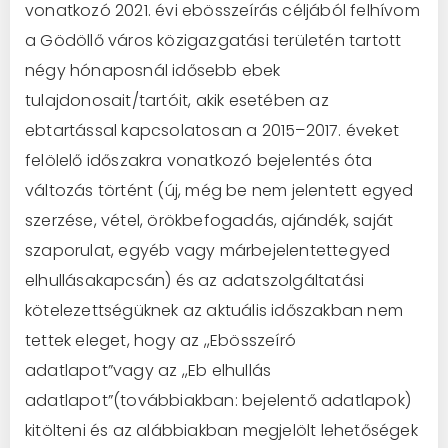
vonatkozó
20
21
. évi ebösszeírás céljából
felhívom
a Gödöllő
város közigazgatási területén tartott
négy hónaposnál idősebb ebek
tulajdon
osait/tartóit, akik esetében
az
ebtartással kapcsolatosan a 2015
–
2017. éveke
t
felöl
elő időszakra vonatkozó bej
elentés óta
változás történt
(új, még be nem jelentett egyed
szerzése, vétel, örökbefogadás, aj
ándék, saját
szaporul
at
, egyéb
vagy már
bej
elentett
egyed
elhullása
kapcsán
)
és az ada
tszolgálta
tási
kötelezettségüknek az aktuális időszakban nem
tettek eleget
, hogy
az ,,Ebös
s
zeíró
adatlapot
”
vagy az ,,Eb elhullás
adatlapot
”
(továbbiakban: bej
elentő
adatlapok
)
kitölteni és a
z alábbiakban megj
elölt lehető
ségek