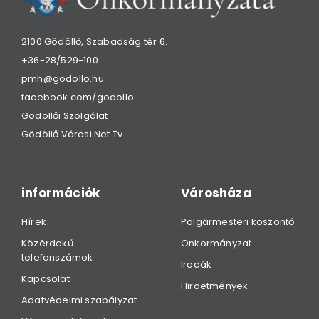
2100 Gödöllő, Szabadság tér 6.
+36-28/529-100
pmh@godollo.hu
facebook.com/godollo
Gödöllői Szolgálat
Gödöllő Városi Net Tv
információk
Városháza
Hírek
Polgármesteri köszöntő
Közérdekű
Önkormányzat
telefonszámok
Irodák
Kapcsolat
Hirdetmények
Adatvédelmi szabályzat