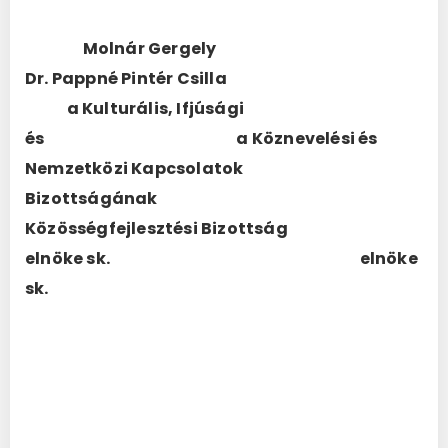
Molnár Gergely
Dr. Pappné Pintér Csilla
a Kulturális, Ifjúsági
és a Köznevelési és
Nemzetközi Kapcsolatok
Bizottságának
Közösségfejlesztési Bizottság
elnöke sk. elnöke
sk.