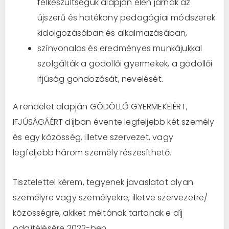
felkészültségük alapján élen járnak az
újszerű és hatékony pedagógiai módszerek
kidolgozásában és alkalmazásában,
színvonalas és eredményes munkájukkal
szolgálták a gödöllői gyermekek, a gödöllői
ifjúság gondozását, nevelését.
A rendelet alapján GÖDÖLLŐ GYERMEKEIÉRT,
IFJÚSÁGÁÉRT díjban évente legfeljebb két személy
és egy közösség, illetve szervezet, vagy
legfeljebb három személy részesíthető.
Tisztelettel kérem, tegyenek javaslatot olyan
személyre vagy személyekre, illetve szervezetre/
közösségre, akiket méltónak tartanak e díj
odaítélésére 2022-ben.