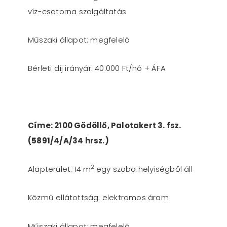
víz-csatorna szolgáltatás
Műszaki állapot: megfelelő
Bérleti díj irányár: 40.000 Ft/hó + ÁFA
Címe: 2100 Gödöllő, Palotakert 3. fsz.
(5891/4/A/34 hrsz.)
2
Alapterület: 14 m
egy szoba helyiségből áll
Közmű ellátottság: elektromos áram
Műszaki állapot: megfelelő