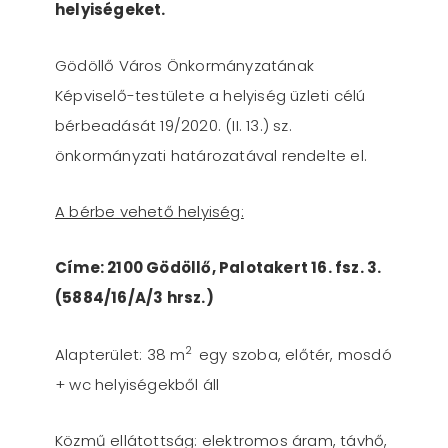
helyiségeket.
Gödöllő Város Önkormányzatának
Képviselő-testülete a helyiség üzleti célú
bérbeadását 19/2020. (II. 13.) sz.
önkormányzati határozatával rendelte el.
A bérbe vehető helyiség:
Címe: 2100 Gödöllő, Palotakert 16. fsz. 3.
(5884/16/A/3 hrsz.)
2
Alapterület: 38 m
egy szoba, előtér, mosdó
+ wc helyiségekből áll
Közmű ellátottság: elektromos áram, távhő,