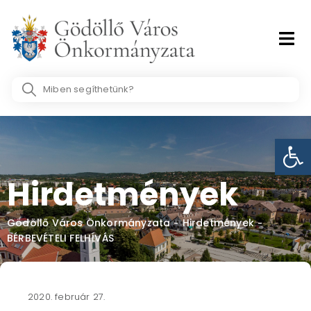
Skip
to
content
Search
...
Eszk
Hirdetmények
Gödöllő Város Önkormányzata
Hirdetmények
-
-
BÉRBEVÉTELI FELHÍVÁS
2020. február 27.