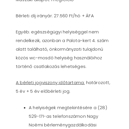
Bérleti díj irányár: 27.560 Ft/hó + ÁFA
Egyéb: egészségügyi helyiséggel nem
rendelkezik, azonban a Palota-kert 4. szám
alatt található, önkormányzati tulajdonú
közös wc-mosdó helyiség használóihoz
történő csatlakozás lehetséges.
A bérleti jogviszony időtartama:
határozott,
5 év + 5 év előbérleti jog.
A helyiségek megtekintésére a (28)
529-171-as telefonszámon Nagy
Noémi bérleménygazdálkodási