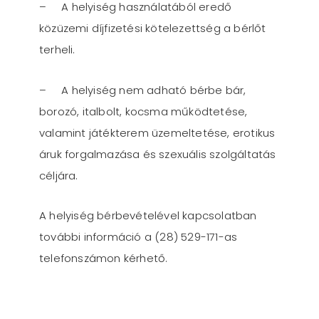
– A helyiség használatából eredő
közüzemi díjfizetési kötelezettség a bérlőt
terheli.
– A helyiség nem adható bérbe bár,
borozó, italbolt, kocsma működtetése,
valamint játékterem üzemeltetése, erotikus
áruk forgalmazása és szexuális szolgáltatás
céljára.
A helyiség bérbevételével kapcsolatban
további információ a (28) 529-171-as
telefonszámon kérhető.