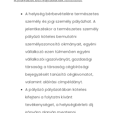
A helyiség bérbevételére természetes
személy és jogi személy pályázhat. A
jelentkezéskor a természetes személy
pályázó köteles bemutatni
személyazonosító okmányait, egyéni
vállalkozó ezen túlmenően egyéni
vállalkozói igazolványát, gazdasági
társaság a társaság cégbírósági
bejegyzését tanúsító cégkivonatot,
valamint aláírási címpéldányt.
A pályázó pályázatában köteles
kifejteni a folytatni kívánt
tevékenységet, a helyiségbérleti díj
irányára alapján megtenni