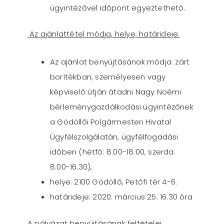
ügyintézővel időpont egyeztethető.
Az ajánlattétel módja, helye, határideje:
Az ajánlat benyújtásának módja: zárt
borítékban, személyesen vagy
képviselő útján átadni Nagy Noémi
bérleménygazdálkodási ügyintézőnek
a Gödöllői Polgármesteri Hivatal
Ügyfélszolgálatán, ügyfélfogadási
időben (hétfő: 8.00-18.00, szerda:
8.00-16.30),
helye: 2100 Gödöllő, Petőfi tér 4-6.
határideje: 2020. március 25. 16.30 óra
A pályázat benyújtásának feltételei: