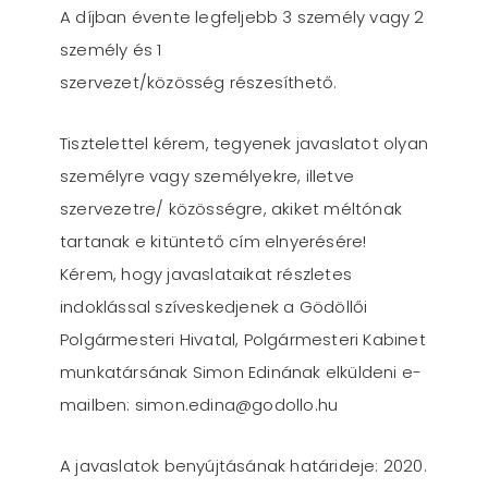
A díjban évente legfeljebb 3 személy vagy 2
személy és 1
szervezet/közösség részesíthető.
Tisztelettel kérem, tegyenek javaslatot olyan
személyre vagy személyekre, illetve
szervezetre/ közösségre, akiket méltónak
tartanak e kitüntető cím elnyerésére!
Kérem, hogy javaslataikat részletes
indoklással szíveskedjenek a Gödöllői
Polgármesteri Hivatal, Polgármesteri Kabinet
munkatársának Simon Edinának elküldeni e-
mailben: simon.edina@godollo.hu
A javaslatok benyújtásának határideje: 2020.