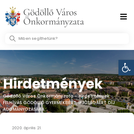
Skip
to
content
Search
...
Eszk
Hirdetmények
Gödöllő Város Önkormányzata
Hirdetmények
-
-
FELHÍVÁS GÖDÖLLŐ GYERMEKEIÉRT, IFJÚSÁGÁÉRT DÍJ
ADOMÁNYOZÁSÁRA
2020. április 21.