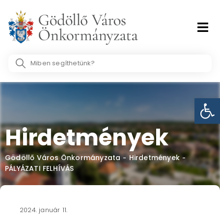
Skip
to
content
Search
...
Eszk
Hirdetmények
Gödöllő Város Önkormányzata
Hirdetmények
-
-
PÁLYÁZATI FELHÍVÁS
2024. január 11.