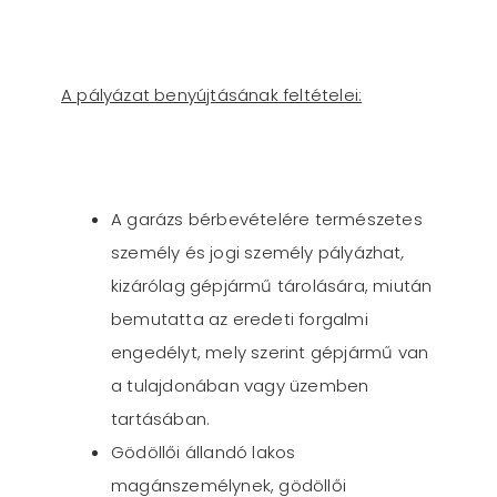
A pályázat benyújtásának feltételei:
A garázs bérbevételére természetes
személy és jogi személy pályázhat
,
kizárólag gépjármű tárolására, miután
bemutatta az eredeti forgalmi
engedélyt, mely szerint gépjármű van
a tulajdonában vagy üzemben
tartásában.
Gödöllői állandó lakos
magánszemélynek, gödöllői