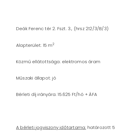
Deák Ferenc tér 2. Fszt. 3., (hrsz 212/3/B/3)
2
Alapterület: 15 m
Közmű ellátottsága: elektromos áram
Műszaki állapot: jó
Bérleti díj irányára: 15.625 Ft/hó + ÁFA
A bérleti jogviszony időtartama:
határozott 5