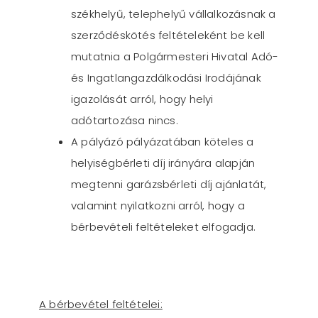
székhelyű, telephelyű vállalkozásnak a
szerződéskötés feltételeként be kell
mutatnia a Polgármesteri Hivatal Adó-
és Ingatlangazdálkodási Irodájának
igazolását arról, hogy helyi
adótartozása nincs.
A pályázó pályázatában köteles a
helyiségbérleti díj irányára alapján
megtenni garázsbérleti díj ajánlatát,
valamint nyilatkozni arról, hogy a
bérbevételi feltételeket elfogadja.
A bérbevétel feltételei: