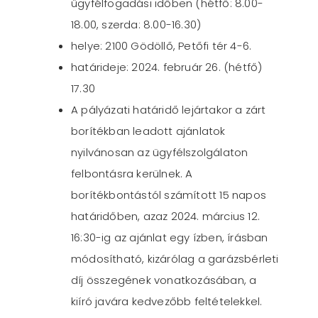
ügyfélfogadási időben (hétfő: 8.00-
18.00, szerda: 8.00-16.30)
helye: 2100 Gödöllő, Petőfi tér 4-6.
határideje: 2024. február 26. (hétfő)
17.30
A pályázati határidő lejártakor a zárt
borítékban leadott ajánlatok
nyilvánosan az ügyfélszolgálaton
felbontásra kerülnek. A
borítékbontástól számított 15 napos
határidőben, azaz 2024. március 12.
16:30-ig az ajánlat egy ízben, írásban
módosítható, kizárólag a garázsbérleti
díj összegének vonatkozásában, a
kiíró javára kedvezőbb feltételekkel.