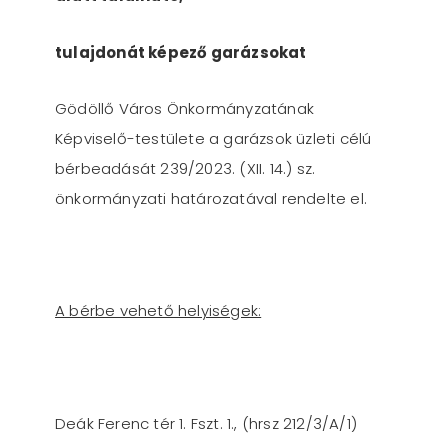
tulajdonát képező garázsokat
Gödöllő Város Önkormányzatának
Képviselő-testülete a garázsok üzleti célú
bérbeadását 239/2023. (XII. 14.) sz.
önkormányzati határozatával rendelte el.
A bérbe vehető helyiségek:
Deák Ferenc tér 1. Fszt. 1., (hrsz 212/3/A/1)