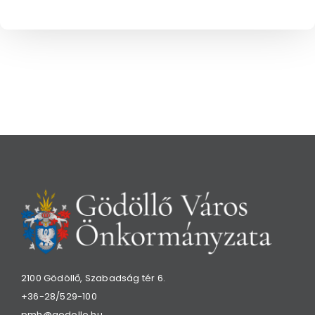
2100 Gödöllő, Szabadság tér 6.
+36-28/529-100
pmh@godollo.hu