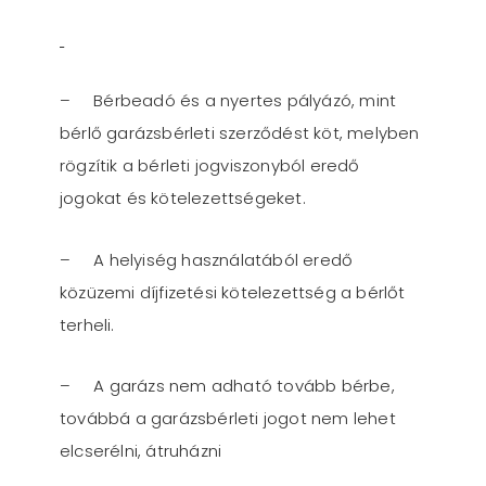
– Bérbeadó és a nyertes pályázó, mint
bérlő garázsbérleti szerződést köt, melyben
rögzítik a bérleti jogviszonyból eredő
jogokat és kötelezettségeket.
– A helyiség használatából eredő
közüzemi díjfizetési kötelezettség a bérlőt
terheli.
– A garázs nem adható tovább bérbe,
továbbá a garázsbérleti jogot nem lehet
elcserélni, átruházni