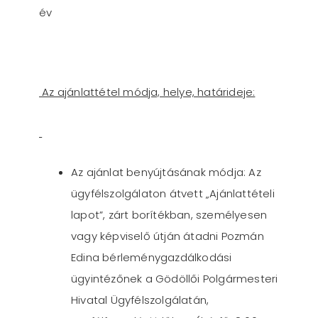
év
Az ajánlattétel módja, helye, határideje:
Az ajánlat benyújtásának módja: Az
ügyfélszolgálaton átvett „Ajánlattételi
lapot”, zárt borítékban, személyesen
vagy képviselő útján átadni Pozmán
Edina bérleménygazdálkodási
ügyintézőnek a Gödöllői Polgármesteri
Hivatal Ügyfélszolgálatán,