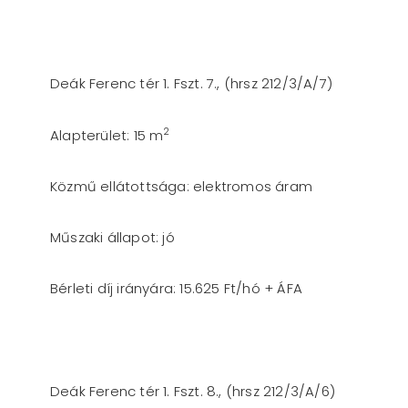
Deák Ferenc tér 1. Fszt. 7., (hrsz 212/3/A/7)
2
Alapterület: 15 m
Közmű ellátottsága: elektromos áram
Műszaki állapot: jó
Bérleti díj irányára: 15.625 Ft/hó + ÁFA
Deák Ferenc tér 1. Fszt. 8., (hrsz 212/3/A/6)