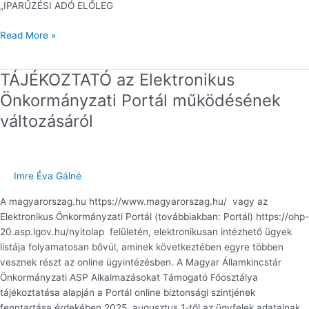
„IPARŰZÉSI ADÓ ELŐLEG
Read More »
TÁJÉKOZTATÓ az Elektronikus
TÁJÉKOZTATÓ
az
Önkormányzati Portál működésének
Elektronikus
változásáról
Önkormányzati
Portál
működésének
változásáról
Imre Éva Gálné
A magyarorszag.hu https://www.magyarorszag.hu/ vagy az
Elektronikus Önkormányzati Portál (továbbiakban: Portál) https://ohp-
20.asp.lgov.hu/nyitolap felületén, elektronikusan intézhető ügyek
listája folyamatosan bővül, aminek következtében egyre többen
vesznek részt az online ügyintézésben. A Magyar Államkincstár
Önkormányzati ASP Alkalmazásokat Támogató Főosztálya
tájékoztatása alapján a Portál online biztonsági szintjének
fenntartása érdekében 2025. augusztus 1-től az ügyfelek adatainak