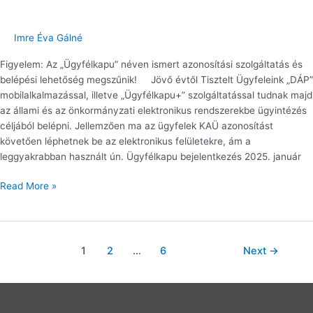
megszűnéséről
Imre Éva Gálné
Figyelem: Az „Ügyfélkapu” néven ismert azonosítási szolgáltatás és
belépési lehetőség megszűnik! Jövő évtől Tisztelt Ügyfeleink „DÁP”
mobilalkalmazással, illetve „Ügyfélkapu+” szolgáltatással tudnak majd
az állami és az önkormányzati elektronikus rendszerekbe ügyintézés
céljából belépni. Jellemzően ma az ügyfelek KAÜ azonosítást
követően léphetnek be az elektronikus felületekre, ám a
leggyakrabban használt ún. Ügyfélkapu bejelentkezés 2025. január
Read More »
1
2
…
6
Next
→