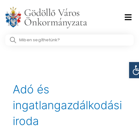
Skip
to
content
Search
...
Post
Es
pagination
Adó és
ingatlangazdálkodási
iroda