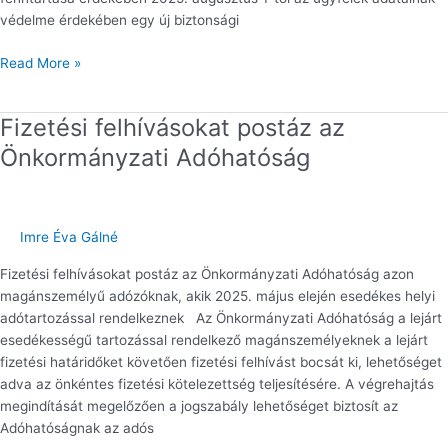
védelme érdekében egy új biztonsági
Read More »
Fizetési felhívásokat postáz az
Fizetési
felhívásokat
Önkormányzati Adóhatóság
postáz
az
Önkormányzati
Adóhatóság
Imre Éva Gálné
Fizetési felhívásokat postáz az Önkormányzati Adóhatóság azon
magánszemélyű adózóknak, akik 2025. május elején esedékes helyi
adótartozással rendelkeznek Az Önkormányzati Adóhatóság a lejárt
esedékességű tartozással rendelkező magánszemélyeknek a lejárt
fizetési határidőket követően fizetési felhívást bocsát ki, lehetőséget
adva az önkéntes fizetési kötelezettség teljesítésére. A végrehajtás
megindítását megelőzően a jogszabály lehetőséget biztosít az
Adóhatóságnak az adós