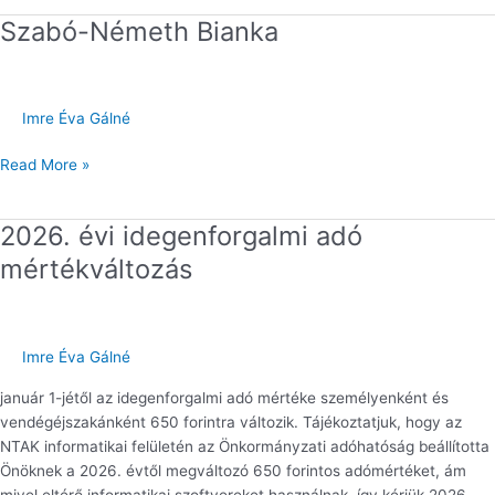
Szabó-Németh Bianka
Szabó-
Németh
Bianka
Imre Éva Gálné
Read More »
2026. évi idegenforgalmi adó
2026.
évi
mértékváltozás
idegenforgalmi
adó
mértékváltozás
Imre Éva Gálné
január 1-jétől az idegenforgalmi adó mértéke személyenként és
vendégéjszakánként 650 forintra változik. Tájékoztatjuk, hogy az
NTAK informatikai felületén az Önkormányzati adóhatóság beállította
Önöknek a 2026. évtől megváltozó 650 forintos adómértéket, ám