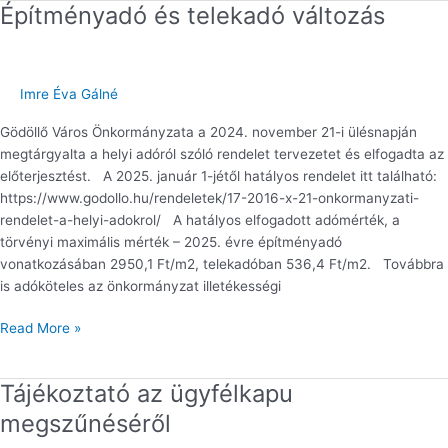
Építményadó és telekadó változás
Építményadó
és
telekadó
változás
Imre Éva Gálné
Gödöllő Város Önkormányzata a 2024. november 21-i ülésnapján
megtárgyalta a helyi adóról szóló rendelet tervezetet és elfogadta az
előterjesztést. A 2025. január 1-jétől hatályos rendelet itt található:
https://www.godollo.hu/rendeletek/17-2016-x-21-onkormanyzati-
rendelet-a-helyi-adokrol/ A hatályos elfogadott adómérték, a
törvényi maximális mérték – 2025. évre építményadó
vonatkozásában 2950,1 Ft/m2, telekadóban 536,4 Ft/m2. Továbbra
is adóköteles az önkormányzat illetékességi
Read More »
Tájékoztató az ügyfélkapu
Tájékoztató
az
megszűnéséről
ügyfélkapu