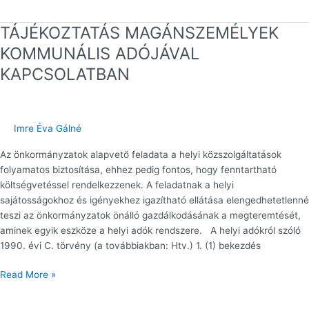
TÁJÉKOZTATÁS MAGÁNSZEMÉLYEK
TÁJÉKOZTATÁS
MAGÁNSZEMÉLYEK
KOMMUNÁLIS ADÓJÁVAL
KOMMUNÁLIS
KAPCSOLATBAN
ADÓJÁVAL
KAPCSOLATBAN
Imre Éva Gálné
Az önkormányzatok alapvető feladata a helyi közszolgáltatások
folyamatos biztosítása, ehhez pedig fontos, hogy fenntartható
költségvetéssel rendelkezzenek. A feladatnak a helyi
sajátosságokhoz és igényekhez igazítható ellátása elengedhetetlenné
teszi az önkormányzatok önálló gazdálkodásának a megteremtését,
aminek egyik eszköze a helyi adók rendszere. A helyi adókról szóló
1990. évi C. törvény (a továbbiakban: Htv.) 1. (1) bekezdés
Read More »