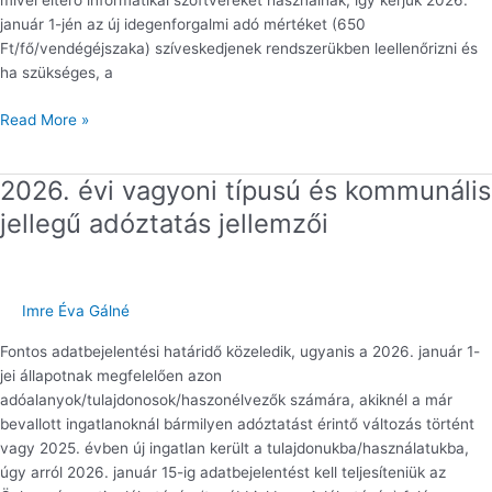
mivel eltérő informatikai szoftvereket használnak, így kérjük 2026.
január 1-jén az új idegenforgalmi adó mértéket (650
Ft/fő/vendégéjszaka) szíveskedjenek rendszerükben leellenőrizni és
ha szükséges, a
Read More »
2026. évi vagyoni típusú és kommunális
2026.
évi
jellegű adóztatás jellemzői
vagyoni
típusú
és
kommunális
Imre Éva Gálné
jellegű
Fontos adatbejelentési határidő közeledik, ugyanis a 2026. január 1-
adóztatás
jei állapotnak megfelelően azon
jellemzői
adóalanyok/tulajdonosok/haszonélvezők számára, akiknél a már
bevallott ingatlanoknál bármilyen adóztatást érintő változás történt
vagy 2025. évben új ingatlan került a tulajdonukba/használatukba,
úgy arról 2026. január 15-ig adatbejelentést kell teljesíteniük az