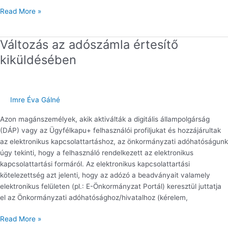
Read More »
Változás az adószámla értesítő
Változás
az
kiküldésében
adószámla
értesítő
kiküldésében
Imre Éva Gálné
Azon magánszemélyek, akik aktiválták a digitális állampolgárság
(DÁP) vagy az Ügyfélkapu+ felhasználói profiljukat és hozzájárultak
az elektronikus kapcsolattartáshoz, az önkormányzati adóhatóságunk
úgy tekinti, hogy a felhasználó rendelkezett az elektronikus
kapcsolattartási formáról. Az elektronikus kapcsolattartási
kötelezettség azt jelenti, hogy az adózó a beadványait valamely
elektronikus felületen (pl.: E-Önkormányzat Portál) keresztül juttatja
el az Önkormányzati adóhatósághoz/hivatalhoz (kérelem,
Read More »