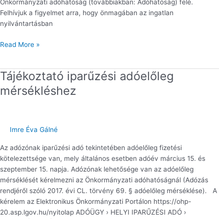
Önkormányzati adóhatóság (továbbiakban: Adóhatóság) felé.
Felhívjuk a figyelmet arra, hogy önmagában az ingatlan
nyilvántartásban
Read More »
Tájékoztató iparűzési adóelőleg
Tájékoztató
iparűzési
mérsékléshez
adóelőleg
mérsékléshez
Imre Éva Gálné
Az adózónak iparűzési adó tekintetében adóelőleg fizetési
kötelezettsége van, mely általános esetben adóév március 15. és
szeptember 15. napja. Adózónak lehetősége van az adóelőleg
mérséklését kérelmezni az Önkormányzati adóhatóságnál (Adózás
rendjéről szóló 2017. évi CL. törvény 69. § adóelőleg mérséklése). A
kérelem az Elektronikus Önkormányzati Portálon https://ohp-
20.asp.lgov.hu/nyitolap ADÓÜGY › HELYI IPARŰZÉSI ADÓ ›