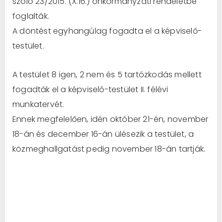
szóló 23/2015. (X.16.) önkormányzati rendeletbe
foglalták.
A döntést egyhangúlag fogadta el a képviselő-
testület.
A testület 8 igen, 2 nem és 5 tartózkodás mellett
fogadták el a képviselő-testület II. félévi
munkatervét.
Ennek megfelelően, idén október 21-én, november
18-án és december 16-án ülésezik a testület, a
közmeghallgatást pedig november 18-án tartják.