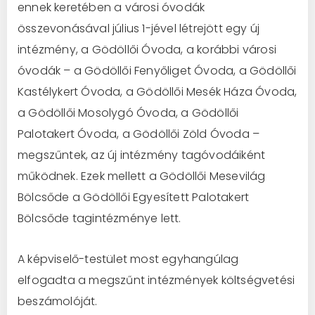
ennek keretében a városi óvodák
összevonásával július 1-jével létrejött egy új
intézmény, a Gödöllői Óvoda, a korábbi városi
óvodák – a Gödöllői Fenyőliget Óvoda, a Gödöllői
Kastélykert Óvoda, a Gödöllői Mesék Háza Óvoda,
a Gödöllői Mosolygó Óvoda, a Gödöllői
Palotakert Óvoda, a Gödöllői Zöld Óvoda –
megszűntek, az új intézmény tagóvodáiként
működnek. Ezek mellett a Gödöllői Mesevilág
Bölcsőde a Gödöllői Egyesített Palotakert
Bölcsőde tagintézménye lett.
A képviselő-testület most egyhangúlag
elfogadta a megszűnt intézmények költségvetési
beszámolóját.