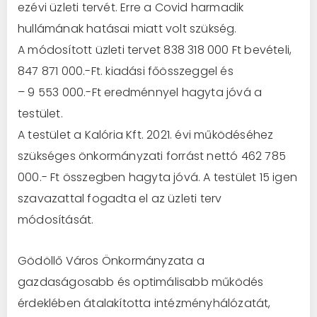
ezévi üzleti tervét. Erre a Covid harmadik
hullámának hatásai miatt volt szükség.
A módosított üzleti tervet 838 318 000 Ft bevételi,
847 871 000.-Ft. kiadási főösszeggel és
– 9 553 000.-Ft eredménnyel hagyta jóvá a
testület.
A testület a Kalória Kft. 2021. évi működéséhez
szükséges önkormányzati forrást nettó 462 785
000.- Ft összegben hagyta jóvá. A testület 15 igen
szavazattal fogadta el az üzleti terv
módosítását.
Gödöllő Város Önkormányzata a
gazdaságosabb és optimálisabb működés
érdeklében átalakította intézményhálózatát,