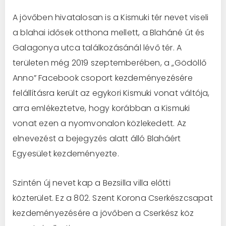
A jövőben hivatalosan is a Kismuki tér nevet viseli
a blahai idősek otthona mellett, a Blaháné út és
Galagonya utca találkozásánál lévő tér. A
területen még 2019 szeptemberében, a „Gödöllő
Anno” Facebook csoport kezdeményezésére
felállításra került az egykori Kismuki vonat váltója,
arra emlékeztetve, hogy korábban a Kismuki
vonat ezen a nyomvonalon közlekedett. Az
elnevezést a bejegyzés alatt álló Blaháért
Egyesület kezdeményezte.
Szintén új nevet kap a Bezsilla villa előtti
közterület. Ez a 802. Szent Korona Cserkészcsapat
kezdeményezésére a jövőben a Cserkész köz