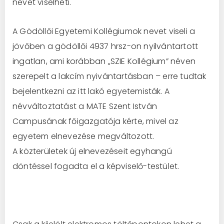
nevet viselheti.
A Gödöllői Egyetemi Kollégiumok nevet viseli a
jövőben a gödöllői 4937 hrsz-on nyilvántartott
ingatlan, ami korábban „SZIE Kollégium” néven
szerepelt a lakcím nyivántartásban – erre tudtak
bejelentkezni az itt lakó egyetemisták. A
névváltoztatást a MATE Szent István
Campusának főigazgatója kérte, mivel az
egyetem elnevezése megváltozott.
A közterületek új elnevezéseit egyhangú
döntéssel fogadta el a képviselő-testület.