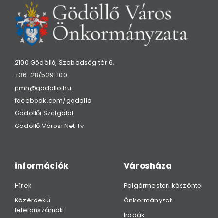
2100 Gödöllő, Szabadság tér 6.
+36-28/529-100
pmh@godollo.hu
facebook.com/godollo
Gödöllői Szolgálat
Gödöllő Városi Net Tv
információk
Városháza
Hírek
Polgármesteri köszöntő
Közérdekű
Önkormányzat
telefonszámok
Irodák