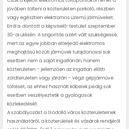
Csak a kijelölt elektromos töltőpontokon lehet a
jövőben tölteni a közterületen parkoló, részben
vagy egészben elektromos üzemű járműveket.
Erről is döntött a képviselő-testület szeptember
30-ai ülésén. A szigorítás azért vált szükségessé,
mert az egyre jobban elterjedő elektromos
meghajtású közúti járművek tulajdonosai sok
esetben nem a saját ingatlanán, hanem
közterületen – jellemzően az ingatlan előtti
zöldterületen vagy járdán – végzi gépjárműve
töltését, az ehhez használt kábelek pedig sok
esetben veszélyeztetik a gyalogosok
közlekedését.
A szabályozást a Gödöllő város közterületeinek
használatáról, a közterületek és vásárok rendjéről