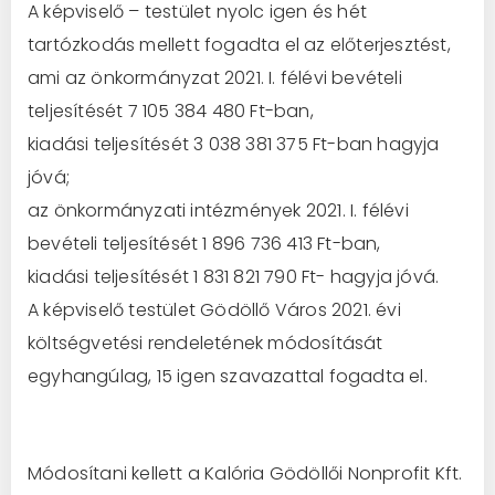
A képviselő – testület nyolc igen és hét
tartózkodás mellett fogadta el az előterjesztést,
ami az önkormányzat 2021. I. félévi bevételi
teljesítését 7 105 384 480 Ft-ban,
kiadási teljesítését 3 038 381 375 Ft-ban hagyja
jóvá;
az önkormányzati intézmények 2021. I. félévi
bevételi teljesítését 1 896 736 413 Ft-ban,
kiadási teljesítését 1 831 821 790 Ft- hagyja jóvá.
A képviselő testület Gödöllő Város 2021. évi
költségvetési rendeletének módosítását
egyhangúlag, 15 igen szavazattal fogadta el.
Módosítani kellett a Kalória Gödöllői Nonprofit Kft.