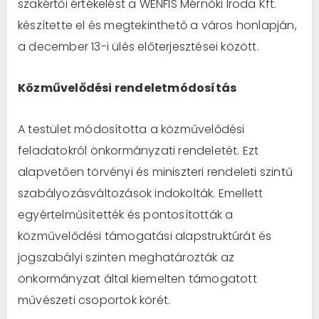
szakértői értékelést a WENFIS Mérnöki Iroda Kft.
készítette el és megtekinthető a város honlapján,
a december 13-i ülés előterjesztései között.
Közművelődési rendeletmódosítás
A testület módosította a közművelődési
feladatokról önkormányzati rendeletét. Ezt
alapvetően törvényi és miniszteri rendeleti szintű
szabályozásváltozások indokolták. Emellett
egyértelműsítették és pontosították a
közművelődési támogatási alapstruktúrát és
jogszabályi szinten meghatározták az
önkormányzat által kiemelten támogatott
művészeti csoportok körét.