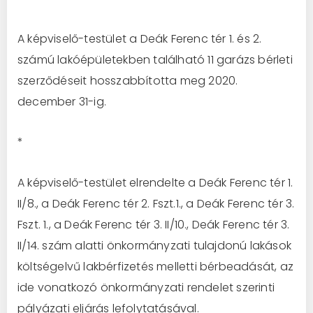
A képviselő-testület a Deák Ferenc tér 1. és 2.
számú lakóépületekben található 11 garázs bérleti
szerződéseit hosszabbította meg 2020.
december 31-ig.
*
A képviselő-testület elrendelte a Deák Ferenc tér 1.
II/8., a Deák Ferenc tér 2. Fszt.1., a Deák Ferenc tér 3.
Fszt. 1., a Deák Ferenc tér 3. II/10., Deák Ferenc tér 3.
II/14. szám alatti önkormányzati tulajdonú lakások
költségelvű lakbérfizetés melletti bérbeadását, az
ide vonatkozó önkormányzati rendelet szerinti
pályázati eljárás lefolytatásával.