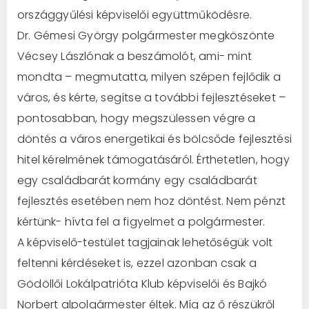
országgyűlési képviselői együttműködésre.
Dr. Gémesi György polgármester megköszönte
Vécsey Lászlónak a beszámolót, ami- mint
mondta – megmutatta, milyen szépen fejlődik a
város, és kérte, segítse a további fejlesztéseket –
pontosabban, hogy megszülessen végre a
döntés a város energetikai és bölcsőde fejlesztési
hitel kérelmének támogatásáról. Érthetetlen, hogy
egy családbarát kormány egy családbarát
fejlesztés esetében nem hoz döntést. Nem pénzt
kértünk- hívta fel a figyelmet a polgármester.
A képviselő-testület tagjainak lehetőségük volt
feltenni kérdéseket is, ezzel azonban csak a
Gödöllői Lokálpatrióta Klub képviselői és Bajkó
Norbert alpolgármester éltek. Míg az ő részükről