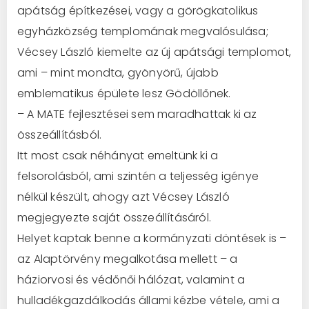
apátság építkezései, vagy a görögkatolikus
egyházközség templomának megvalósulása;
Vécsey László kiemelte az új apátsági templomot,
ami – mint mondta, gyönyörű, újabb
emblematikus épülete lesz Gödöllőnek.
– A MATE fejlesztései sem maradhattak ki az
összeállításból.
Itt most csak néhányat emeltünk ki a
felsorolásból, ami szintén a teljesség igénye
nélkül készült, ahogy azt Vécsey László
megjegyezte saját összeállításáról.
Helyet kaptak benne a kormányzati döntések is –
az Alaptörvény megalkotása mellett – a
háziorvosi és védőnői hálózat, valamint a
hulladékgazdálkodás állami kézbe vétele, ami a