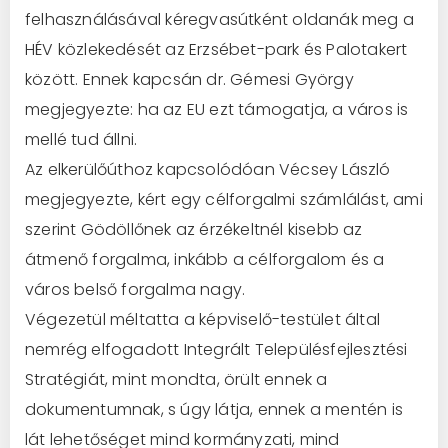
felhasználásával kéregvasútként oldanák meg a
HÉV közlekedését az Erzsébet-park és Palotakert
között. Ennek kapcsán dr. Gémesi György
megjegyezte: ha az EU ezt támogatja, a város is
mellé tud állni.
Az elkerülőúthoz kapcsolódóan Vécsey László
megjegyezte, kért egy célforgalmi számlálást, ami
szerint Gödöllőnek az érzékeltnél kisebb az
átmenő forgalma, inkább a célforgalom és a
város belső forgalma nagy.
Végezetül méltatta a képviselő-testület által
nemrég elfogadott Integrált Településfejlesztési
Stratégiát, mint mondta, örült ennek a
dokumentumnak, s úgy látja, ennek a mentén is
lát lehetőséget mind kormányzati, mind