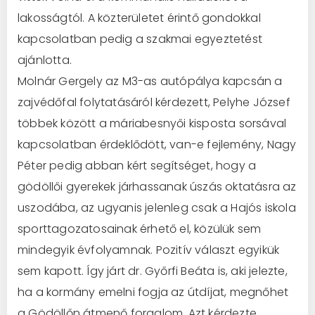
lakosságtól. A közterületet érintő gondokkal
kapcsolatban pedig a szakmai egyeztetést
ajánlotta.
Molnár Gergely az M3-as autópálya kapcsán a
zajvédőfal folytatásáról kérdezett, Pelyhe József
többek között a máriabesnyői kisposta sorsával
kapcsolatban érdeklődött, van-e fejlemény, Nagy
Péter pedig abban kért segítséget, hogy a
gödöllői gyerekek járhassanak úszás oktatásra az
uszodába, az ugyanis jelenleg csak a Hajós iskola
sporttagozatosainak érhető el, közülük sem
mindegyik évfolyamnak. Pozitív választ egyikük
sem kapott. Így járt dr. Győrfi Beáta is, aki jelezte,
ha a kormány emelni fogja az útdíjat, megnőhet
a Gödöllőn átmenő forgalom. Azt kérdezte,