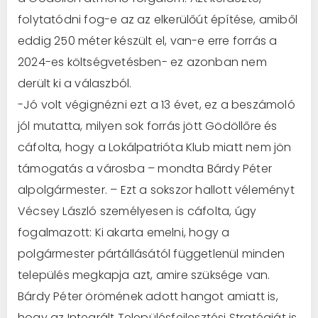
folytatódni fog-e az az elkerülőút építése, amiből
eddig 250 méter készült el, van-e erre forrás a
2024-es költségvetésben- ez azonban nem
derült ki a válaszból.
-Jó volt végignézni ezt a 13 évet, ez a beszámoló
jól mutatta, milyen sok forrás jött Gödöllőre és
cáfolta, hogy a Lokálpatrióta Klub miatt nem jön
támogatás a városba – mondta Bárdy Péter
alpolgármester. – Ezt a sokszor hallott véleményt
Vécsey László személyesen is cáfolta, úgy
fogalmazott: Ki akarta emelni, hogy a
polgármester pártállásától függetlenül minden
település megkapja azt, amire szüksége van.
Bárdy Péter örömének adott hangot amiatt is,
hogy az Integrált Településfejlesztési Stratégiát is