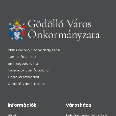
2100 Gödöllő, Szabadság tér 6.
+36-28/529-100
pmh@godollo.hu
facebook.com/godollo
Gödöllői Szolgálat
Gödöllő Városi Net Tv
információk
Városháza
Hírek
Polgármesteri köszöntő