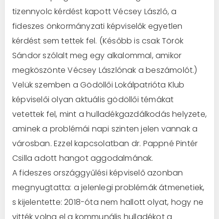
tizennyolc kérdést kapott Vécsey László, a
fideszes önkormányzati képviselők egyetlen
kérdést sem tettek fel. (Később is csak Török
Sándor szólalt meg egy alkalommal, amikor
megköszönte Vécsey Lászlónak a beszámolót.)
Velük szemben a Gödöllői Lokálpatrióta Klub
képviselői olyan aktuális gödöllői témákat
vetettek fel, mint a hulladékgazdálkodás helyzete,
aminek a problémái napi szinten jelen vannak a
városban. Ezzel kapcsolatban dr. Pappné Pintér
Csilla adott hangot aggodalmának.
A fideszes országgyűlési képviselő azonban
megnyugtatta: a jelenlegi problémák átmenetiek,
s kijelentette: 2018-óta nem hallott olyat, hogy ne
vitték volna el a kommunális hulladékot a