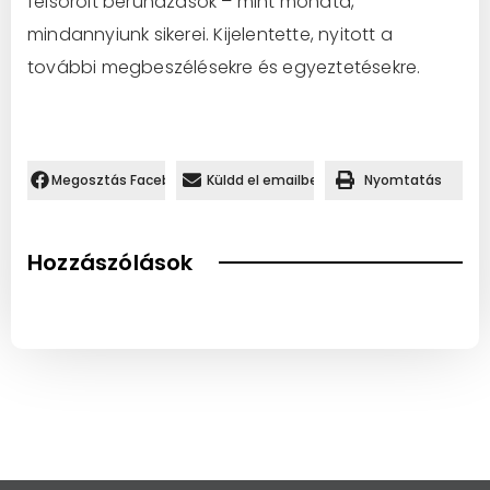
felsorolt beruházások – mint mondta,
mindannyiunk sikerei. Kijelentette, nyitott a
további megbeszélésekre és egyeztetésekre.
Megosztás Facebookon.
Küldd el emailben
Nyomtatás
Hozzászólások