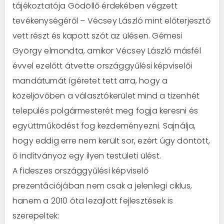
tájékoztatója Gödöllő érdekében végzett
tevékenységéről – Vécsey László mint előterjesztő
vett részt és kapott szót az ülésen. Gémesi
György elmondta, amikor Vécsey László másfél
évvel ezelőtt átvette országgyűlési képviselői
mandátumát ígéretet tett arra, hogy a
közeljövőben a választókerület mind a tizenhét
település polgármesterét meg fogja keresni és
együttműködést fog kezdeményezni. Sajnálja,
hogy eddig erre nem került sor, ezért úgy döntött,
ő indítványoz egy ilyen testületi ülést.
A fideszes országgyűlési képviselő
prezentációjában nem csak a jelenlegi ciklus,
hanem a 2010 óta lezajlott fejlesztések is
szerepeltek: