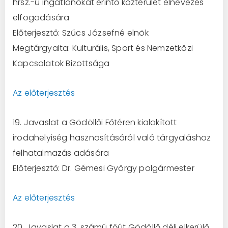
hrsz.-ú ingatlanokat érintő közterület elnevezés
elfogadására
Előterjesztő: Szűcs Józsefné elnök
Megtárgyalta: Kulturális, Sport és Nemzetközi
Kapcsolatok Bizottsága
Az előterjesztés
19. Javaslat a Gödöllői Főtéren kialakított
irodahelyiség hasznosításáról való tárgyaláshoz
felhatalmazás adására
Előterjesztő: Dr. Gémesi György polgármester
Az előterjesztés
20. Javaslat a 3. számú főút Gödöllő déli elkerülő