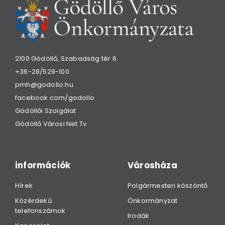
2100 Gödöllő, Szabadság tér 6.
+36-28/529-100
pmh@godollo.hu
facebook.com/godollo
Gödöllői Szolgálat
Gödöllő Városi Net Tv
információk
Városháza
Hírek
Polgármesteri köszöntő
Közérdekű
Önkormányzat
telefonszámok
Irodák