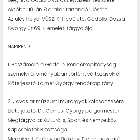
Meghívó Gödöllő város képviselő-testülete
október 18-án 8 órakor tartandó ülésére
Az ülés helye: VÜSZI Kft. épülete, Gödöllő, Dózsa
György út 69. II. emeleti tárgyalója
NAPIREND:
1. Beszámoló a Gödöllői Rendőrkapitányság
személyi állományában történt változásokról
Előterjesztő: Lajmer György rendőrkapitány
2. Javaslat múzeumi műtárgyak kölcsönzésére
Előterjesztő: Dr. Gémesi György polgármester
Megtárgyalja: Kulturális, Sport és Nemzetközi
Kapcsolatok Bizottsága
Meghívott: Kerényiné Bakonyi Eszter igazgató