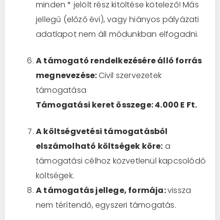
minden * jelölt rész kitöltése kötelező! Más
jellegű (előző évi), vagy hiányos pályázati
adatlapot nem áll módunkban elfogadni.
A támogató rendelkezésére álló forrás
megnevezése:
Civil szervezetek
támogatása
Támogatási keret összege: 4.000 E Ft.
A költségvetési támogatásból
elszámolható költségek köre:
a
támogatási célhoz közvetlenül kapcsolódó
költségek.
A támogatás jellege, formája:
vissza
nem térítendő, egyszeri támogatás.