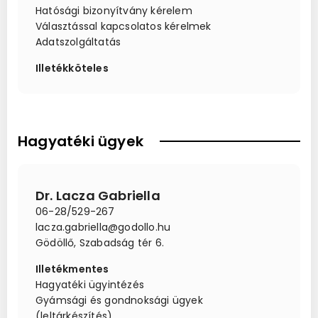
Hatósági bizonyítvány kérelem
Választással kapcsolatos kérelmek
Adatszolgáltatás
Illetékköteles
Hagyatéki ügyek
Dr. Lacza Gabriella
06-28/529-267
lacza.gabriella@godollo.hu
Gödöllő, Szabadság tér 6.
Illetékmentes
Hagyatéki ügyintézés
Gyámsági és gondnoksági ügyek
(leltárkészítés)