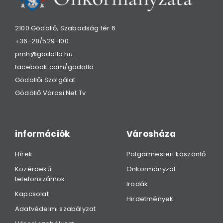
2100 Gödöllő, Szabadság tér 6.
+36-28/529-100
pmh@godollo.hu
facebook.com/godollo
Gödöllői Szolgálat
Gödöllő Városi Net Tv
információk
Városháza
Hírek
Polgármesteri köszöntő
Közérdekű
Önkormányzat
telefonszámok
Irodák
Kapcsolat
Hirdetmények
Adatvédelmi szabályzat