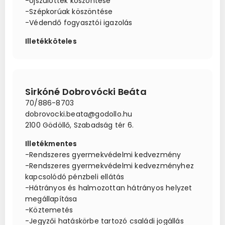
-Újszülöttek köszöntése
-Szépkorúak köszöntése
-Védendő fogyasztói igazolás
Illetékköteles
Sirkóné Dobrovócki Beáta
70/886-8703
dobrovocki.beata@godollo.hu
2100 Gödöllő, Szabadság tér 6.
Illetékmentes
-Rendszeres gyermekvédelmi kedvezmény
-Rendszeres gyermekvédelmi kedvezményhez
kapcsolódó pénzbeli ellátás
-Hátrányos és halmozottan hátrányos helyzet
megállapítása
-Köztemetés
-Jegyzői hatáskörbe tartozó családi jogállás