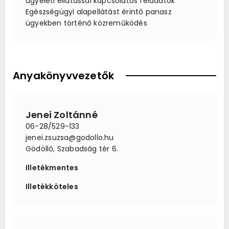
ügyeleti ellátással kapcsolatos feladatok
Egészségügyi alapellátást érintő panasz
ügyekben történő közreműködés
Anyakönyvvezetők
Jenei Zoltánné
06-28/529-133
jenei.zsuzsa@godollo.hu
Gödöllő, Szabadság tér 6.
Illetékmentes
Illetékköteles