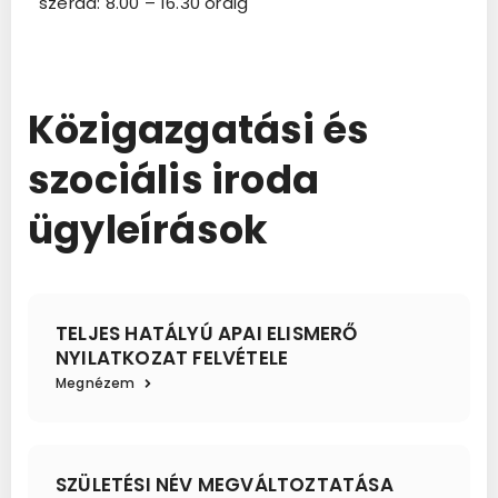
szerda: 8.00 – 16.30 óráig
Közigazgatási és
szociális iroda
ügyleírások
TELJES HATÁLYÚ APAI ELISMERŐ
NYILATKOZAT FELVÉTELE
Megnézem
SZÜLETÉSI NÉV MEGVÁLTOZTATÁSA