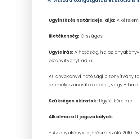
Vissza a közigazgatási és szociális 
Ügyintézés határideje, díja:
A kérelemre
Illetékesség:
Országos
Ügyleírás:
A hatóság, ha az anyakönyvi 
bizonyítványt ad ki.
Az anyakönyvi hatósági bizonyítvány ta
személyazonosító adatait, vagy – ha a 
Szükséges okiratok:
Ügyfél kérelme
Alkalmazott jogszabályok:
– Az anyakönyvi eljárásról szóló 2010. évi. 