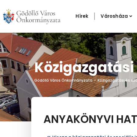
Skip
to
Hírek
Városháza
content
Közigazgatási 
Gödöllő Város Önkormányzata
Közigazgatási és szoc
-
ANYAKÖNYVI HAT