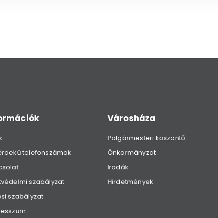
formációk
Városháza
k
Polgármesteri köszöntő
érdekű telefonszámok
Önkormányzat
csolat
Irodák
védelmi szabályzat
Hirdetmények
si szabályzat
resszum