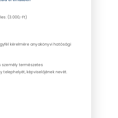
les: (3.000,-Ft)
ügyfél kérelmére anyakönyvi hatósági
es személy természetes
telephelyét, képviselőjének nevét.