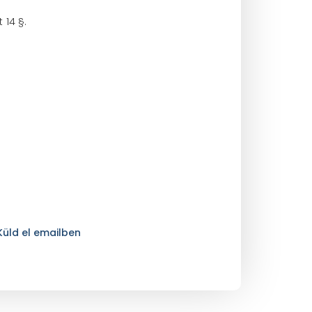
 14 §.
Küld el emailben