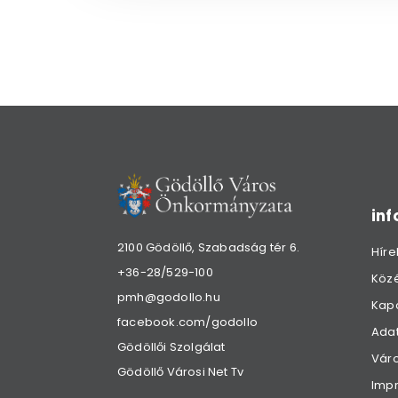
in
2100 Gödöllő, Szabadság tér 6.
Híre
+36-28/529-100
Köz
pmh@godollo.hu
Kap
facebook.com/godollo
Adat
Gödöllői Szolgálat
Váro
Gödöllő Városi Net Tv
Imp