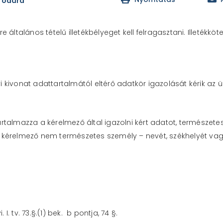
irodára
 általános tételű illetékbélyeget kell felragasztani. Illetékköte
kivonat adattartalmától eltérő adatkör igazolását kérik az 
rtalmazza a kérelmező által igazolni kért adatot, természet
kérelmező nem természetes személy – nevét, székhelyét vagy 
I. tv. 73.§.(1) bek. b pontja, 74 §.