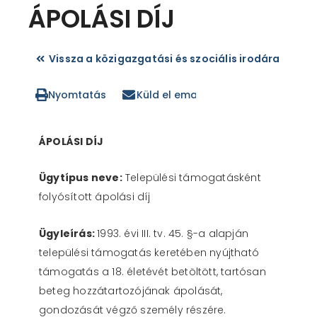
ÁPOLÁSI DÍJ
ÁPOLÁSI DÍJ
Vissza a közigazgatási és szociális irodára
Nyomtatás
Küld el emailben
ÁPOLÁSI DÍJ
Ügytípus neve:
Települési támogatásként
folyósított ápolási díj
Ügyleírás:
1993. évi III. tv. 45. §-a alapján
települési támogatás keretében nyújtható
támogatás a 18. életévét betöltött, tartósan
beteg hozzátartozójának ápolását,
gondozását végző személy részére.