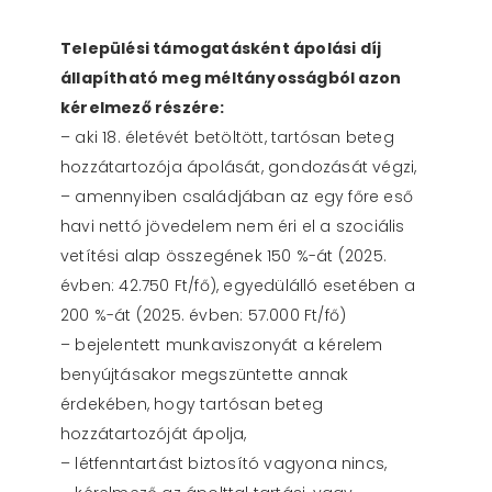
Települési támogatásként ápolási díj
állapítható meg méltányosságból azon
kérelmező részére:
– aki 18. életévét betöltött, tartósan beteg
hozzátartozója ápolását, gondozását végzi,
– amennyiben családjában az egy főre eső
havi nettó jövedelem nem éri el a szociális
vetítési alap összegének 150 %-át (2025.
évben: 42.750 Ft/fő), egyedülálló esetében a
200 %-át (2025. évben: 57.000 Ft/fő)
– bejelentett munkaviszonyát a kérelem
benyújtásakor megszüntette annak
érdekében, hogy tartósan beteg
hozzátartozóját ápolja,
– létfenntartást biztosító vagyona nincs,