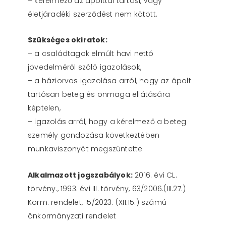
– kérelmező az ápolttal tartási, vagy
életjáradéki szerződést nem kötött.
Szükséges okiratok:
– a családtagok elmúlt havi nettó
jövedelméről szóló igazolások,
– a háziorvos igazolása arról, hogy az ápolt
tartósan beteg és önmaga ellátására
képtelen,
– igazolás arról, hogy a kérelmező a beteg
személy gondozása következtében
munkaviszonyát megszüntette
Alkalmazott jogszabályok:
2016. évi CL.
törvény., 1993. évi III. törvény, 63/2006.(III.27.)
Korm. rendelet, 15/2023. (XII.15.) számú
önkormányzati rendelet