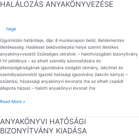
HALÁLOZÁS ANYAKÖNYVEZÉSE
HALÁLOZÁS
ANYAKÖNYVEZÉSE
hege
Ügyintézés határideje, díja: 8 munkanapon belül, illetékmentes
Illetékesség: Haláleset bekövetkezési helye szerint illetékes
anyakönyvvezető Szükséges okiratok: – halottvizsgálati bizonyítvány
I-IV példánya – az elhalt személy azonosítására és
állampolgárságának igazolására szolgáló okmány, lakcímet és
személyazonosítót igazoló hatósági igazolvány (lakcím kártya) –
születési, házassági anyakönyvi kivonata (ha az elhalt családi
állapota házas) – halotti anyakönyvi kivonat (ha
Read More »
ANYAKÖNYVI HATÓSÁGI
ANYAKÖNYVI
HATÓSÁGI
BIZONYÍTVÁNY KIADÁSA
BIZONYÍTVÁNY