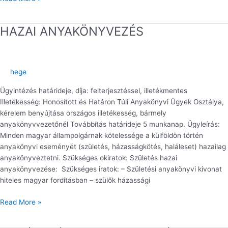
HAZAI ANYAKÖNYVEZÉS
HAZAI
ANYAKÖNYVEZÉS
hege
Ügyintézés határideje, díja: felterjesztéssel, illetékmentes
Illetékesség: Honosított és Határon Túli Anyakönyvi Ügyek Osztálya,
kérelem benyújtása országos illetékesség, bármely
anyakönyvvezetőnél Továbbítás határideje 5 munkanap. Ügyleírás:
Minden magyar állampolgárnak kötelessége a külföldön történ
anyakönyvi eseményét (születés, házasságkötés, haláleset) hazailag
anyakönyveztetni. Szükséges okiratok: Születés hazai
anyakönyvezése: Szükséges iratok: – Születési anyakönyvi kivonat
hiteles magyar fordításban – szülők házassági
Read More »