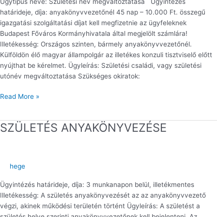
Ügytípus neve: Születési név megváltoztatása Ügyintézés
határideje, díja: anyakönyvvezetőnél 45 nap – 10.000 Ft. összegű
igazgatási szolgáltatási díjat kell megfizetnie az ügyfeleknek
Budapest Főváros Kormányhivatala által megjelölt számlára!
Illetékesség: Országos szinten, bármely anyakönyvvezetőnél.
Külföldön élő magyar állampolgár az illetékes konzuli tisztviselő előtt
nyújthat be kérelmet. Ügyleírás: Születési családi, vagy születési
utónév megváltoztatása Szükséges okiratok:
Read More »
SZÜLETÉS ANYAKÖNYVEZÉSE
SZÜLETÉS
ANYAKÖNYVEZÉSE
hege
Ügyintézés határideje, díja: 3 munkanapon belül, illetékmentes
Illetékesség: A születés anyakönyvezését az az anyakönyvvezető
végzi, akinek működési területén történt Ügyleírás: A születést a
születés helye szerinti anyakönyvvezetőnek kell bejelenteni. Az