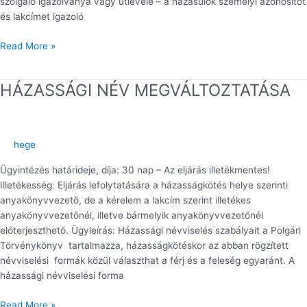
szolgáló igazolványa vagy útlevele – a házasulók személyi azonosítót
és lakcímet igazoló
Read More »
HÁZASSÁGI NÉV MEGVÁLTOZTATÁSA
HÁZASSÁGI
NÉV
MEGVÁLTOZTATÁSA
hege
Ügyintézés határideje, díja: 30 nap – Az eljárás illetékmentes!
Illetékesség: Eljárás lefolytatására a házasságkötés helye szerinti
anyakönyvvezető, de a kérelem a lakcím szerint illetékes
anyakönyvvezetőnél, illetve bármelyik anyakönyvvezetőnél
előterjeszthető. Ügyleírás: Házassági névviselés szabályait a Polgári
Törvénykönyv tartalmazza, házasságkötéskor az abban rögzített
névviselési formák közül választhat a férj és a feleség egyaránt. A
házassági névviselési forma
Read More »