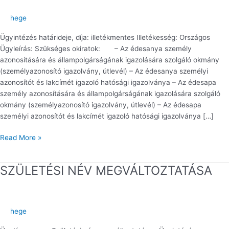
NYILATKOZAT
FELVÉTELE
hege
Ügyintézés határideje, díja: illetékmentes Illetékesség: Országos
Ügyleírás: Szükséges okiratok: – Az édesanya személy
azonosítására és állampolgárságának igazolására szolgáló okmány
(személyazonosító igazolvány, útlevél) – Az édesanya személyi
azonosítót és lakcímét igazoló hatósági igazolványa – Az édesapa
személy azonosítására és állampolgárságának igazolására szolgáló
okmány (személyazonosító igazolvány, útlevél) – Az édesapa
személyi azonosítót és lakcímét igazoló hatósági igazolványa […]
Read More »
SZÜLETÉSI NÉV MEGVÁLTOZTATÁSA
SZÜLETÉSI
NÉV
MEGVÁLTOZTATÁSA
hege