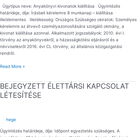
Ügytípus neve: Anyakönyvi kivonatok kiállítása Ügyintézés
határideje, díja: Írásbeli kérelemre 8 munkanap – kiállítása
illetékmentes Illetékesség: Országos Szükséges okiratok: Személyes
kérelemre az átvevő személyazonosítására szolgáló okmány, a
kivonat kiállítása azonnal. Alkalmazott jogszabályok: 2010. évi I.
törvény az anyakönyvekről, a házasságkötési eljárásról és a
névviselésről 2016. évi CL törvény, az általános közigazgatási
rendről.
Read More »
BEJEGYZETT ÉLETTÁRSI KAPCSOLAT
BEJEGYZETT
ÉLETTÁRSI
LÉTESÍTÉSE
KAPCSOLAT
LÉTESÍTÉSE
hege
Ügyintézés határideje, díja: Időpont egyeztetés szükséges. A