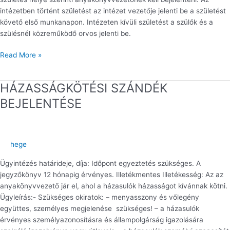
intézetben történt születést az intézet vezetője jelenti be a születést
követő első munkanapon. Intézeten kívüli születést a szülők és a
szülésnél közreműködő orvos jelenti be.
Read More »
HÁZASSÁGKÖTÉSI SZÁNDÉK
HÁZASSÁGKÖTÉSI
SZÁNDÉK
BEJELENTÉSE
BEJELENTÉSE
hege
Ügyintézés határideje, díja: Időpont egyeztetés szükséges. A
jegyzőkönyv 12 hónapig érvényes. Illetékmentes Illetékesség: Az az
anyakönyvvezető jár el, ahol a házasulók házasságot kívánnak kötni.
Ügyleírás:- Szükséges okiratok: – menyasszony és vőlegény
együttes, személyes megjelenése szükséges! – a házasulók
érvényes személyazonosításra és állampolgárság igazolására