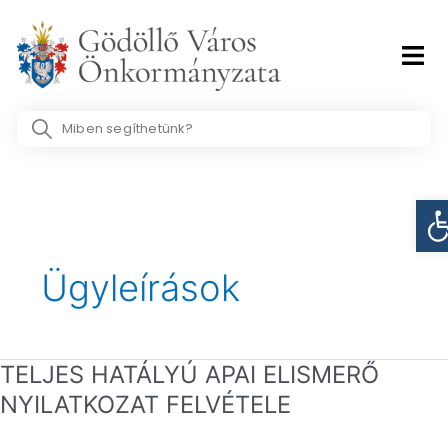
Skip
to
content
Search
...
Post
Es
pagination
Ügyleírások
TELJES HATÁLYÚ APAI ELISMERŐ
TELJES
HATÁLYÚ
NYILATKOZAT FELVÉTELE
APAI
ELISMERŐ