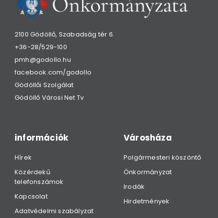
2100 Gödöllő, Szabadság tér 6.
+36-28/529-100
pmh@godollo.hu
facebook.com/godollo
Gödöllői Szolgálat
Gödöllő Városi Net Tv
információk
Városháza
Hírek
Polgármesteri köszöntő
Közérdekű
Önkormányzat
telefonszámok
Irodák
Kapcsolat
Hirdetmények
Adatvédelmi szabályzat