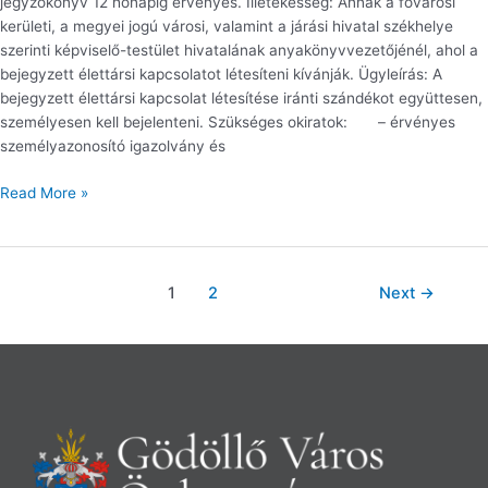
jegyzőkönyv 12 hónapig érvényes. Illetékesség: Annak a fővárosi
kerületi, a megyei jogú városi, valamint a járási hivatal székhelye
szerinti képviselő-testület hivatalának anyakönyvvezetőjénél, ahol a
bejegyzett élettársi kapcsolatot létesíteni kívánják. Ügyleírás: A
bejegyzett élettársi kapcsolat létesítése iránti szándékot együttesen,
személyesen kell bejelenteni. Szükséges okiratok: – érvényes
személyazonosító igazolvány és
Read More »
1
2
Next
→