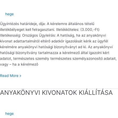
KIADÁSA
hege
Ügyintézés határideje, díja: A kérelemre általános tételű
illetékbélyeget kell felragasztani. Illetékköteles: (3.000,-Ft)
Illetékesség: Országos Ügyleírás: A hatóság, ha az anyakönyvi
kivonat adattartalmától eltérő adatkör igazolását kérik az ügyfél
kérelmére anyakönyvi hatósági bizonyítványt ad ki. Az anyakönyvi
hatósági bizonyítvány tartalmazza a kérelmező által igazolni kért
adatot, természetes személy természetes személyazonosító adatait,
vagy – ha a kérelmező
Read More »
ANYAKÖNYVI KIVONATOK KIÁLLÍTÁSA
ANYAKÖNYVI
KIVONATOK
KIÁLLÍTÁSA
hege