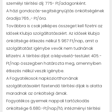
személyi térítési díj: 775- Ft/adagonként.
A házi gondozás-segítségnyújtás önköltségének
óradíja:765 ,- Ft/óra.
Továbbra is csak jelképes összeget kell fizetni az
Idősek Klubja szolgáltatásaiért. Az idősek klubja
önköltsége étkezés nélkül 5 967 Ft/nap, amit a
szolgáltatást igénybe vevők nem tudnának
kifizetni. A térítési díjat a képviselő-testület 405.-
Ft/nap összegben határozta meg, amennyiben
étkezés nélkül veszik igénybe.
A Fogyatékosok napköziotthonának
szolgáltatásaiért fizetendő térítési díjak is alatta
maradnak az önköltségi árnak.
Fogyatékos gyermek nappali tartózkodás
önköltsége 6.680.-Ft/nap/fő; intézményi térítési