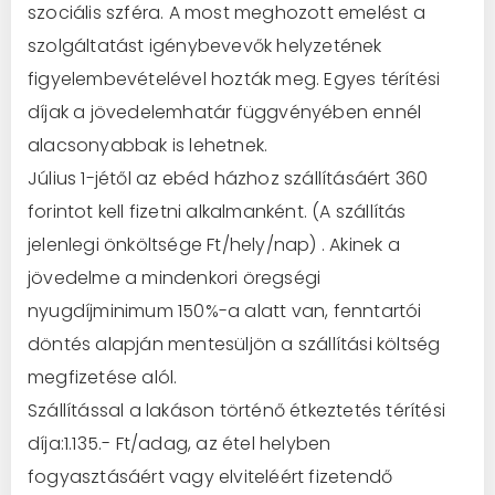
szociális szféra. A most meghozott emelést a
szolgáltatást igénybevevők helyzetének
figyelembevételével hozták meg. Egyes térítési
díjak a jövedelemhatár függvényében ennél
alacsonyabbak is lehetnek.
Július 1-jétől az ebéd házhoz szállításáért 360
forintot kell fizetni alkalmanként. (A szállítás
jelenlegi önköltsége Ft/hely/nap) . Akinek a
jövedelme a mindenkori öregségi
nyugdíjminimum 150%-a alatt van, fenntartói
döntés alapján mentesüljön a szállítási költség
megfizetése alól.
Szállítással a lakáson történő étkeztetés térítési
díja:1.135.- Ft/adag, az étel helyben
fogyasztásáért vagy elviteléért fizetendő