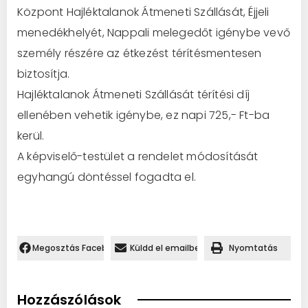
Központ Hajléktalanok Átmeneti Szállását, Éjjeli
menedékhelyét, Nappali melegedőt igénybe vevő
személy részére az étkezést térítésmentesen
biztosítja.
Hajléktalanok Átmeneti Szállását térítési díj
ellenében vehetik igénybe, ez napi 725,- Ft-ba
kerül.
A képviselő-testület a rendelet módosítását
egyhangú döntéssel fogadta el.
Megosztás Facebookon.
Küldd el emailben
Nyomtatás
Hozzászólások