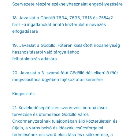
Szervezete részére székhelyhasználat engedélyezésére
18. Javaslat a Gödöllő 7634, 7635, 7618 és 7554/2
hrsz.-ú ingatlanokat érintő közterület elnevezés
elfogadására
19. Javaslat a Gödöllői Főtéren kialakított irodahelyiség
hasznosításáról való tárgyaláshoz
felhatalmazás adására
20. Javaslat a 3. számú főút Gödöllő déli elkerülő főút
megvalósítása ügyében tájékoztatás kérésére
Kiegészítés
21. Közlekedésépítési és szervezési beruházások
tervezése és ütemezése Gödöllő Város
Önkormányzatának tulajdonában álló közterületein és
útjain, a város belső és időszaki csúcsforgalmi
terhelésének észszerű elosztása és csökkentése, a