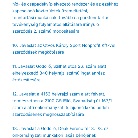
híd- és csapadékvíz-elvezető rendszer és az ezekhez
kapcsolódó közterületek üzemeltetési,
fenntartási munkáinak, továbbá a parkfenntartási
tevékenység folyamatos ellátására irányuló
szerződés 2. számú módosítására
10. Javaslat az Ötvös Károly Sport Nonprofit Kft-vel
szerződések megkötésére
11. Javaslat Gödöllő, Szilhát utca 26. szám alatt
elhelyezkedő 340 helyrajzi számú ingatlanrész
értékesítésére
12. Javaslat a 4153 helyrajzi szám alatt felvett,
természetben a 2100 Gödöllő, Szabadság út 167/1.
szám alatti önkormányzati tulajdonú lakás bérleti
szerződésének meghosszabbítására
13. Javaslat a Gödöllő, Deák Ferenc tér 3. I/8. sz.
önkormányzati munkaköri lakás bérlőjének