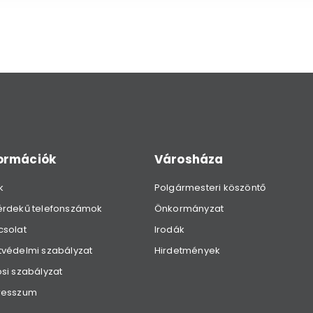
formációk
Városháza
k
Polgármesteri köszöntő
érdekű telefonszámok
Önkormányzat
csolat
Irodák
védelmi szabályzat
Hirdetmények
si szabályzat
resszum