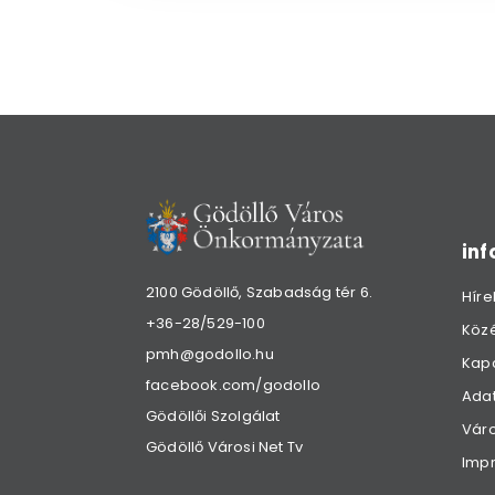
in
2100 Gödöllő, Szabadság tér 6.
Híre
+36-28/529-100
Köz
pmh@godollo.hu
Kap
facebook.com/godollo
Adat
Gödöllői Szolgálat
Váro
Gödöllő Városi Net Tv
Imp