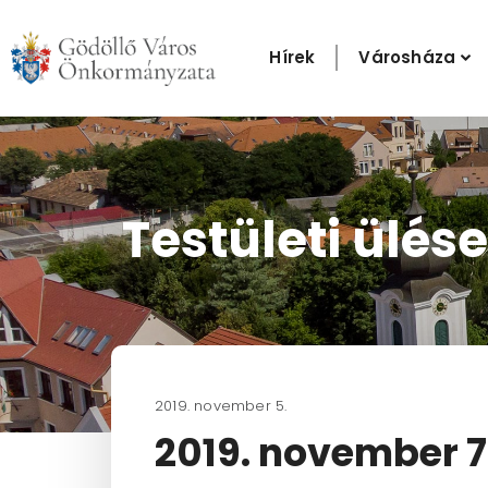
Skip
to
Hírek
Városháza
content
Testületi ülése
2019. november 5.
2019. november 7