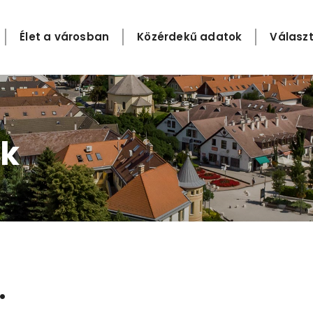
Élet a városban
Közérdekű adatok
Választ
k​
.