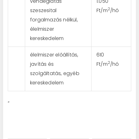
vendéglátás
1.050
2
szeszesital
Ft/m
/hó
forgalmazás nélkül,
élelmiszer
kereskedelem
élelmiszer előállítás,
610
2
javítás és
Ft/m
/hó
szolgáltatás, egyéb
kereskedelem
”