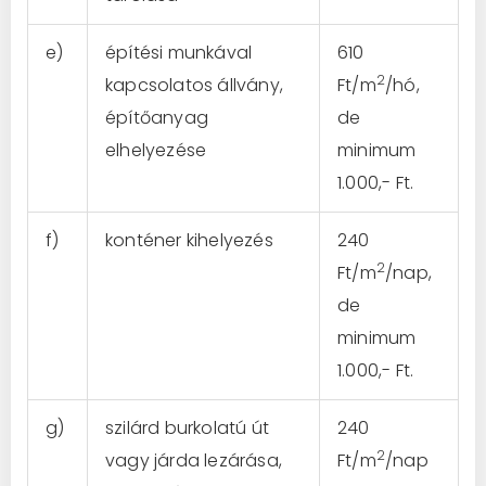
e)
építési munkával
610
2
kapcsolatos állvány,
Ft/m
/hó,
építőanyag
de
elhelyezése
minimum
1.000,- Ft.
f)
konténer kihelyezés
240
2
Ft/m
/nap,
de
minimum
1.000,- Ft.
g)
szilárd burkolatú út
240
2
vagy járda lezárása,
Ft/m
/nap