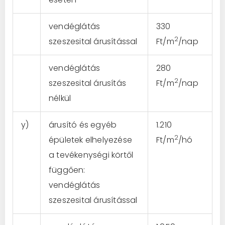
vendéglátás
330
2
szeszesital árusítással
Ft/m
/nap
vendéglátás
280
2
szeszesital árusítás
Ft/m
/nap
nélkül
y)
árusító és egyéb
1.210
2
épületek elhelyezése
Ft/m
/hó
a tevékenységi körtől
függően:
vendéglátás
szeszesital árusítással