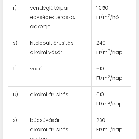
r)
vendéglátóipari
1.050
2
egységek terasza,
Ft/m
/hó
előkertje
s)
kitelepült árusítás,
240
2
alkalmi vásár
Ft/m
/nap
t)
vásár
610
2
Ft/m
/nap
u)
alkalmi árusítás
610
2
Ft/m
/nap
x)
búcsúvásár:
230
2
alkalmi árusítás
Ft/m
/nap
esetén