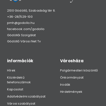
2100 Gödöllő, Szabadság tér 6.
+36-28/529-100
pmh@godollo.hu
facebook.com/godollo
Gödöllői Szolgálat
Gödöllő Városi Net Tv
információk
Városháza
Hírek
Polgármesteri köszöntő
Közérdekű
Önkormányzat
telefonszámok
Irodák
Kapcsolat
Hirdetmények
Adatvédelmi szabályzat
Városi szabályzat