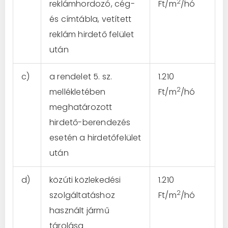
2
reklámhordozó, cég-
Ft/m
/hó
és címtábla, vetített
reklám hirdető felület
után
c)
a rendelet 5. sz.
1.210
2
mellékletében
Ft/m
/hó
meghatározott
hirdető-berendezés
esetén a hirdetőfelület
után
d)
közúti közlekedési
1.210
2
szolgáltatáshoz
Ft/m
/hó
használt jármű
tárolása