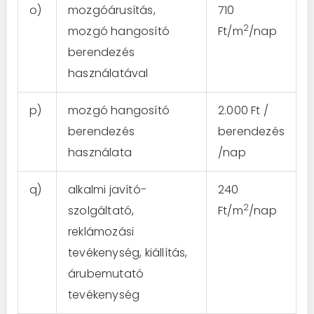
o)
mozgóárusítás,
710
2
mozgó hangosító
Ft/m
/nap
berendezés
használatával
p)
mozgó hangosító
2.000 Ft /
berendezés
berendezés
használata
/nap
q)
alkalmi javító-
240
2
szolgáltató,
Ft/m
/nap
reklámozási
tevékenység, kiállítás,
árubemutató
tevékenység