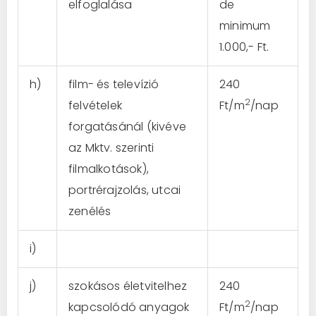
elfoglalása
de
minimum
1.000,- Ft.
h)
film- és televízió
240
2
felvételek
Ft/m
/nap
forgatásánál (kivéve
az Mktv. szerinti
filmalkotások),
portrérajzolás, utcai
zenélés
i)
j)
szokásos életvitelhez
240
2
kapcsolódó anyagok
Ft/m
/nap