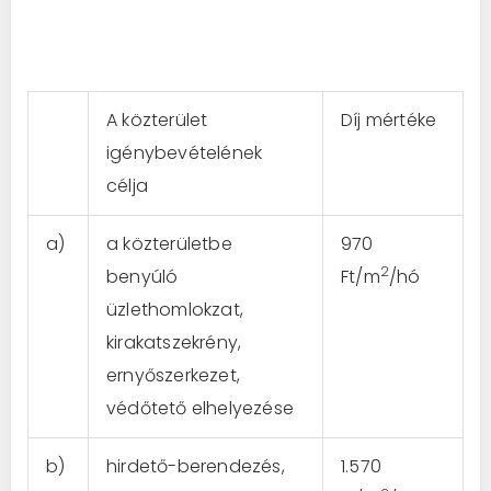
A közterület
Díj mértéke
igénybevételének
célja
a)
a közterületbe
970
2
benyúló
Ft/m
/hó
üzlethomlokzat,
kirakatszekrény,
ernyőszerkezet,
védőtető elhelyezése
b)
hirdető-berendezés,
1.570