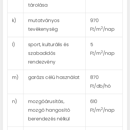
tárolása
k)
mutatványos
970
2
tevékenység
Ft/m
/nap
l)
sport, kulturális és
5
2
szabadidős
Ft/m
/nap
rendezvény
m)
garázs célú használat
870
Ft/db/hó
n)
mozgóárusítás,
610
2
mozgó hangosító
Ft/m
/nap
berendezés nélkül