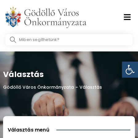
Skip
to
content
Search
...
Eszk
Választás
Gödöllő Város Önkormányzata
-
Választás
Választás menü