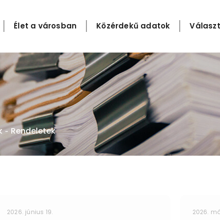
Élet a városban
Közérdekű adatok
Választ
k
Rendeletek
-
2026. június 19.
2026. má