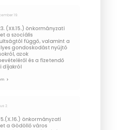
cember 19.
3. (XII.15.) önkormányzati
et a szociális
ultságtól függő, valamint a
lyes gondoskodást nyújtó
sokról, azok
evételéről és a fizetendő
i díjakról
em
ius 2.
5.(X.16.) önkormányzati
et a Gödöllő város