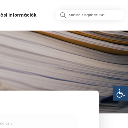
Search
ási információk
...
Eszk
rcius 3.