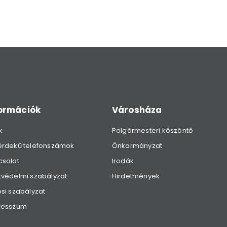
formációk
Városháza
k
Polgármesteri köszöntő
érdekű telefonszámok
Önkormányzat
csolat
Irodák
védelmi szabályzat
Hirdetmények
si szabályzat
resszum