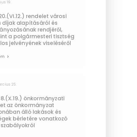
ius 19.
0.(VI.12.) rendelet városi
 díjak alapításáról és
nyozásának rendjéről,
nt a polgármesteri tisztség
los jelvényének viseléséről
em
rcius 25.
8.(X.19.) önkormányzati
let az önkormányzat
onában álló lakások és
égek bérletére vonatkozó
 szabályokról