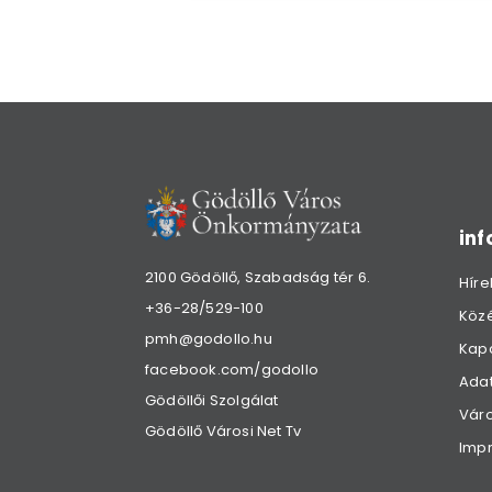
in
2100 Gödöllő, Szabadság tér 6.
Híre
+36-28/529-100
Köz
pmh@godollo.hu
Kap
facebook.com/godollo
Adat
Gödöllői Szolgálat
Váro
Gödöllő Városi Net Tv
Imp