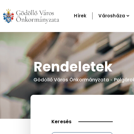
Skip
to
Hírek
Városháza
content
Rendeletek
Gödöllő Város Önkormányzata
Polgáro
-
Keresés