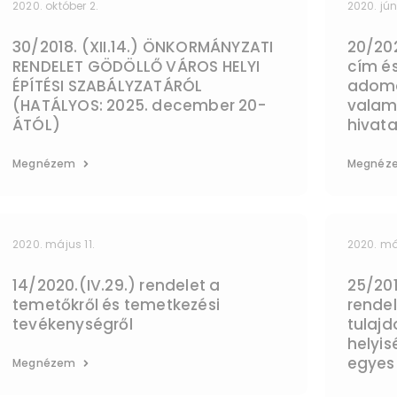
2020. október 2.
2020. jún
30/2018. (XII.14.) ÖNKORMÁNYZATI
20/202
RENDELET GÖDÖLLŐ VÁROS HELYI
cím és
ÉPÍTÉSI SZABÁLYZATÁRÓL
adomá
(HATÁLYOS: 2025. december 20-
valami
ÁTÓL)
hivata
Megnézem
Megnéz
2020. május 11.
2020. má
14/2020.(IV.29.) rendelet a
25/201
temetőkről és temetkezési
rende
tevékenységről
tulajd
helyis
egyes
Megnézem