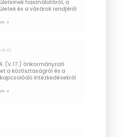
ületeinek használatáról, a
ületek és a vásárok rendjéről
em
uár 22.
. (V.17.) önkormányzati
et a köztisztaságról és a
 kapcsolódó intézkedésekről
em