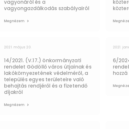
vagyonáról és a
közter
vagyongazdálkodás szabályairól
közter
Megnézem
Megnéz
2021. május 20.
2021. jan
14/2021. (V.17.) önkormányzati
6/2024
rendelet Gödöllő város útjainak és
rendel
lakókörnyezetének védelméről, a
hozzá
település egyes területeire való
behajtás rendjéről és a fizetendő
Megnéz
díjakról
Megnézem