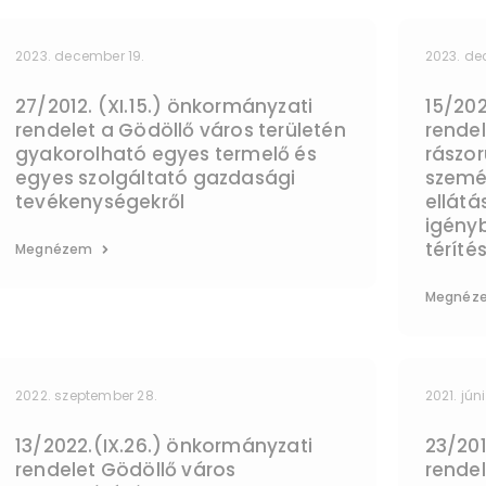
2023. december 19.
2023. de
27/2012. (XI.15.) önkormányzati
15/202
rendelet a Gödöllő város területén
rendel
gyakorolható egyes termelő és
rászor
egyes szolgáltató gazdasági
szemé
tevékenységekről
ellátá
igényb
térítés
Megnézem
Megnéz
2022. szeptember 28.
2021. jún
13/2022.(IX.26.) önkormányzati
23/201
rendelet Gödöllő város
rendel