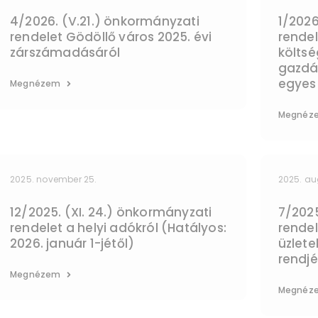
4/2026. (V.21.) önkormányzati
1/2026
rendelet Gödöllő város 2025. évi
rendel
zárszámadásáról
költsé
gazdá
egyes 
Megnézem
Megnéz
2025. november 25.
2025. au
12/2025. (XI. 24.) önkormányzati
7/2025
rendelet a helyi adókról (Hatályos:
rendel
2026. január 1-jétől)
üzlet
rendjé
Megnézem
Megnéz