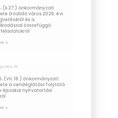
. (II.27.) önkormányzati
ete Gödöllő város 2026. évi
gvetéséről és a
lkodással összefüggő
feladatokról
em
gusztus 25.
. (VII. 18.) önkormányzati
ete a vendéglátást folytató
ek éjszakai nyitvatartási
ről
em