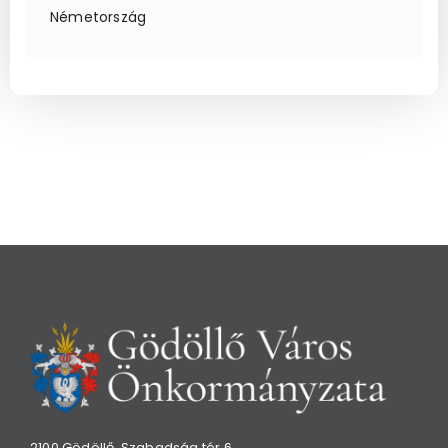
Németország
2100 Gödöllő, Szabadság tér 6.