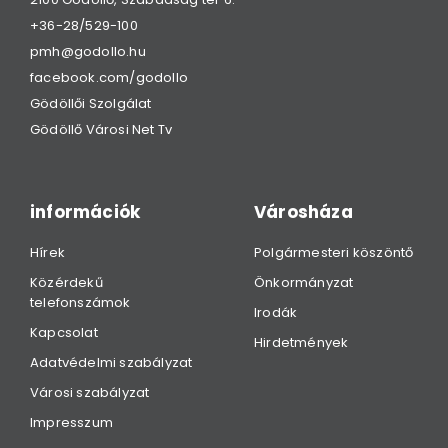
+36-28/529-100
pmh@godollo.hu
facebook.com/godollo
Gödöllői Szolgálat
Gödöllő Városi Net Tv
információk
Városháza
Hírek
Polgármesteri köszöntő
Közérdekű
Önkormányzat
telefonszámok
Irodák
Kapcsolat
Hirdetmények
Adatvédelmi szabályzat
Városi szabályzat
Impresszum