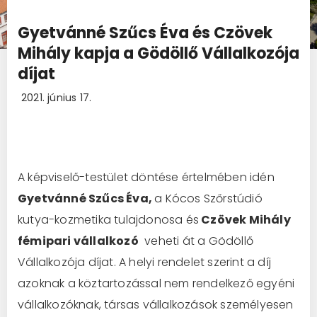
Gyetvánné Szűcs Éva és Czövek
Mihály kapja a Gödöllő Vállalkozója
díjat
2021. június 17.
A képviselő-testület döntése értelmében idén
Gyetvánné Szűcs Éva,
a Kócos Szőrstúdió
kutya-kozmetika tulajdonosa és
Czövek Mihály
fémipari vállalkozó
veheti át a Gödöllő
Vállalkozója díjat. A helyi rendelet szerint a díj
azoknak a köztartozással nem rendelkező egyéni
vállalkozóknak, társas vállalkozások személyesen