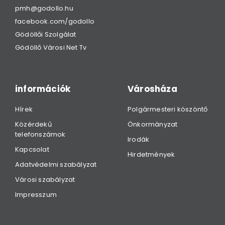
pmh@godollo.hu
facebook.com/godollo
Gödöllői Szolgálat
Gödöllő Városi Net Tv
információk
Városháza
Hírek
Polgármesteri köszöntő
Közérdekű
Önkormányzat
telefonszámok
Irodák
Kapcsolat
Hirdetmények
Adatvédelmi szabályzat
Városi szabályzat
Impresszum