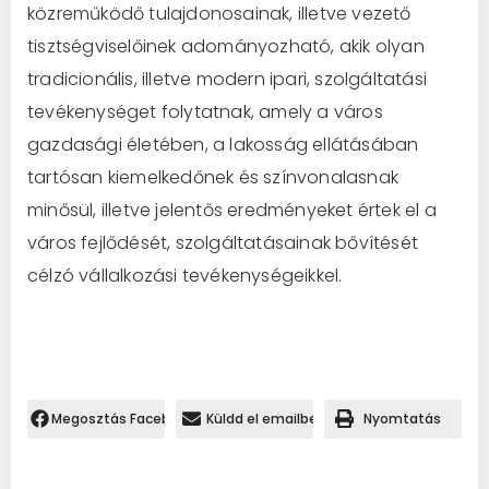
közreműködő tulajdonosainak, illetve vezető
tisztségviselőinek adományozható, akik olyan
tradicionális, illetve modern ipari, szolgáltatási
tevékenységet folytatnak, amely a város
gazdasági életében, a lakosság ellátásában
tartósan kiemelkedőnek és színvonalasnak
minősül, illetve jelentős eredményeket értek el a
város fejlődését, szolgáltatásainak bővítését
célzó vállalkozási tevékenységeikkel.
Megosztás Facebookon.
Küldd el emailben
Nyomtatás