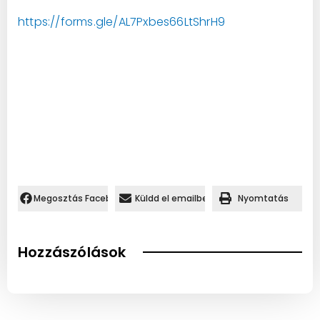
https://forms.gle/AL7Pxbes66LtShrH9
Megosztás Facebookon.
Küldd el emailben
Nyomtatás
Hozzászólások