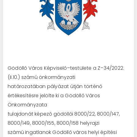
Gödöllő
Város
Képviselő
–
testü
lete
a
Z
–
34
/2022.
(II.10
.)
számú
önkormányzati
határozatában pályázat útján történő
értékesítésre jelölte ki a Gödöllő Város
Önkormányzata
tulajdonát képező
gödöllői
8000/22, 8000/147,
8000/149, 8000/155, 8000
/158 helyrajzi
számú ingatlanok
Gödöllő város h
elyi építési