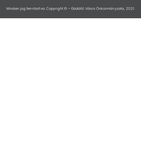
Minden jog fenntartva. Copyright © – Gödöllő Város Önkormányzata, 2021.