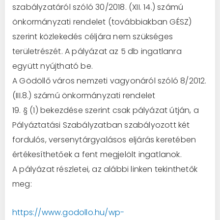
szabályzatáról szóló 30/2018. (XII. 14.) számú
önkormányzati rendelet (továbbiakban GÉSZ)
szerint
közlekedés céljára nem szükséges
területrészét.
A pályázat
az 5 db ingatlanra
együtt nyújtható be.
A Gödöllő város nemzeti vagyonáról szóló 8/2
012.
(III.8.) számú önkormányzati rendelet
19. § (1) bekezdése szerint csak pályázat útján, a
Pályáztatási Szabályzatban szabályozott két
fordulós, versenytárgyalásos eljárás keretében
értékesíthetőek a fent megjelölt
ingatlanok
.
A pályázat részletei, az alábbi linken tekinthetők
meg:
https://www.godollo.hu/wp-