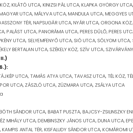
KÖZ, KILÁTÓ UTCA, KINIZSI PÁL UTCA, KLAPKA GYÖRGY UTCA
 MAGYAR UTCA, MÁLYVA UTCA, MANDULA UTCA, MEGGYES UT
ASSZONY TÉR, NAPSUGÁR UTCA, NYÁR UTCA, ORGONA KÖZ,
, PALÁST UTCA, PANORÁMA UTCA, PERES DŰLŐ, PERES UTCA
PKÉNY UTCA, SELYEMFENYŐ UTCA, SIÓ UTCA, SÓLYOM UTCA,
KELY BERTALAN UTCA, SZÉKELY KÖZ, SZÍV UTCA, SZIVÁRVÁNY
I.)
6.):
ÁJKÉP UTCA, TAMÁS ATYA UTCA, TAVASZ UTCA, TÉL KÖZ, TÉ
ZÁPOR UTCA, ZÁSZLÓ UTCA, ZÚZMARA UTCA, ZSÁLYA UTCA
ja
SBÓTH SÁNDOR UTCA, BABAT PUSZTA, BAJCSY-ZSILINSZKY E
TÉZ MIHÁLY UTCA, DEMBINSZKY JÁNOS UTCA, DUNA UTCA, E
 KAMPIS ANTAL TÉR, KISFALUDY SÁNDOR UTCA, KOMÁROMI 