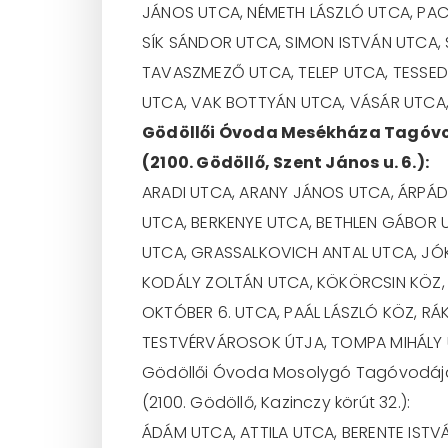
JÁNOS UTCA, NÉMETH LÁSZLÓ UTCA, PACS
SÍK SÁNDOR UTCA, SIMON ISTVÁN UTCA,
TAVASZMEZŐ UTCA, TELEP UTCA, TESSED
UTCA, VAK BOTTYÁN UTCA, VÁSÁR UTCA, 
Gödöllői Óvoda Mesékháza Tagóv
(2100. Gödöllő, Szent János u. 6.):
ARADI UTCA, ARANY JÁNOS UTCA, ÁRPÁD 
UTCA, BERKENYE UTCA, BETHLEN GÁBOR UT
UTCA, GRASSALKOVICH ANTAL UTCA, JÓK
KODÁLY ZOLTÁN UTCA, KÖKÖRCSIN KÖZ, 
OKTÓBER 6. UTCA, PAÁL LÁSZLÓ KÖZ, R
TESTVÉRVÁROSOK ÚTJA, TOMPA MIHÁLY 
Gödöllői Óvoda Mosolygó Tagóvodáj
(2100. Gödöllő, Kazinczy körút 32.):
ÁDÁM UTCA, ATTILA UTCA, BERENTE ISTV