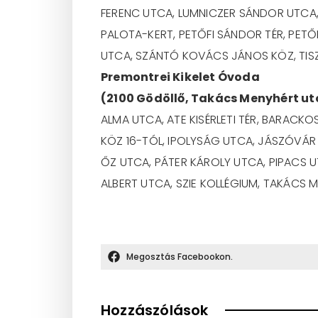
FERENC UTCA, LUMNICZER SÁNDOR UTCA,
PALOTA-KERT, PETŐFI SÁNDOR TÉR, PETŐ
UTCA, SZÁNTÓ KOVÁCS JÁNOS KÖZ, TISZ
Premontrei Kikelet Óvoda
(2100 Gödöllő, Takács Menyhért utc
ALMA UTCA, ATE KISÉRLETI TÉR, BARACK
KÖZ 16-TÓL, IPOLYSÁG UTCA, JÁSZÓVÁR 
ŐZ UTCA, PÁTER KÁROLY UTCA, PIPACS
ALBERT UTCA, SZIE KOLLÉGIUM, TAKÁCS
Megosztás Facebookon.
Hozzászólások