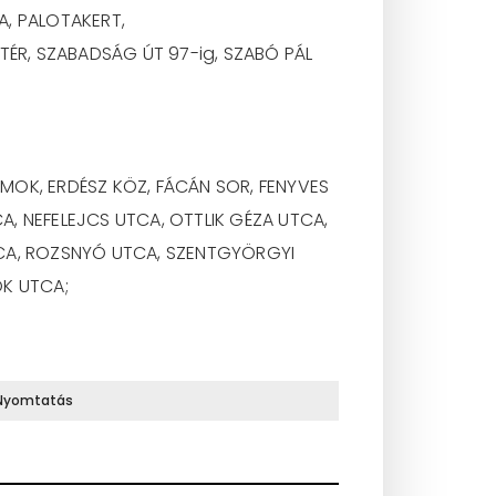
A, PALOTAKERT,
TÉR, SZABADSÁG ÚT 97-ig, SZABÓ PÁL
UMOK, ERDÉSZ KÖZ, FÁCÁN SOR, FENYVES
A, NEFELEJCS UTCA, OTTLIK GÉZA UTCA,
TCA, ROZSNYÓ UTCA, SZENTGYÖRGYI
OK UTCA;
Nyomtatás