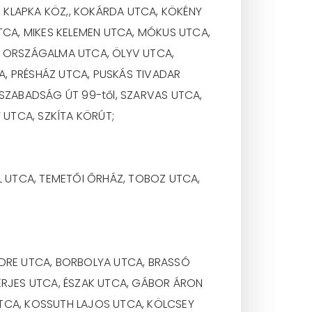
, KLAPKA KÖZ,, KOKÁRDA UTCA, KÖKÉNY
CA, MIKES KELEMEN UTCA, MÓKUS UTCA,
 ORSZÁGALMA UTCA, ÖLYV UTCA,
, PRÉSHÁZ UTCA, PUSKÁS TIVADAR
 SZABADSÁG ÚT 99-től, SZARVAS UTCA,
 UTCA, SZKÍTA KÖRÚT;
L UTCA, TEMETŐI ŐRHÁZ, TOBOZ UTCA,
NDRE UTCA, BORBOLYA UTCA, BRASSÓ
PERJES UTCA, ÉSZAK UTCA, GÁBOR ÁRON
UTCA, KOSSUTH LAJOS UTCA, KÖLCSEY