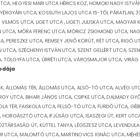
TCA, HEGYESI MARI UTCA HÉRICS KÖZ, HOMOKI NAGY ISTVÁ
NYÉRGYÁRI UTCA, KOSSUTH LAJOS UTCA 15-TŐL PÁRATLAN, 
VILMOS UTCA, LIGET UTCA , LIGETI JULISKA UTCA, MAGYAR
ÁN UTCA, MÓRA FERENC UTCA, MÓRICZ ZSIGMOND UTCA, NA
, PERESZKE UTCA, REMSEY JENŐ KÖRÚT, RÉT UTCA, RIGÓ U
UTCA, SZÉCHENYI ISTVÁN UTCA, SZENT GELLÉRT UTCA, SZENT
A, TÖLGYFA UTCA, ÚRRÉTI UTCA, VÁROSMAJOR UTCA, VIRÁG
vodája
PEK, ÁLLOMÁS TÉR, ÁLLOMÁS UTCA, ALSÓ-TÓ UTCA, ALVÉG U
RGY UTCA, BIHARI JÁNOS UTCA, CSIPKE UTCA, DALMADY GY
KOLA TÉR, FAISKOLA UTCA, FELSŐ-TÓ UTCA, FÜRDŐ UTCA, GÉ
ORGÁSZTÓ UTCA, IFJÚSÁG UTCA, ISASZEGI ÚT, KERT UTCA,
TÁRSASÁG ÚT, KÜTTEL TANYA, LÉGSZESZ UTCA, LEVENDULA 
R UTCA, MALOMTÓ UTCA, MARTINOVICS IGNÁC UTCA, MÉHÉ