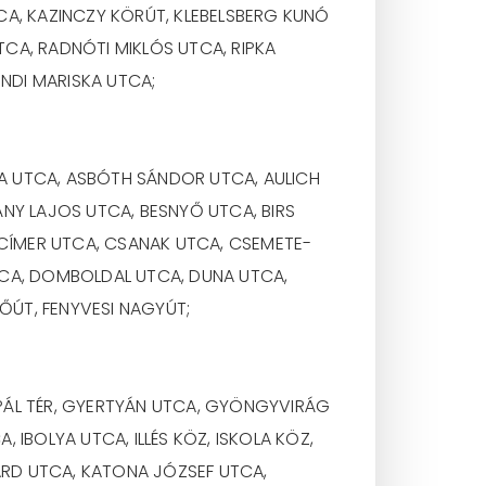
CA, KAZINCZY KÖRÚT, KLEBELSBERG KUNÓ
CA, RADNÓTI MIKLÓS UTCA, RIPKA
UNDI MARISKA UTCA;
A UTCA, ASBÓTH SÁNDOR UTCA, AULICH
NY LAJOS UTCA, BESNYŐ UTCA, BIRS
CÍMER UTCA, CSANAK UTCA, CSEMETE-
TCA, DOMBOLDAL UTCA, DUNA UTCA,
FŐÚT, FENYVESI NAGYÚT;
PÁL TÉR, GYERTYÁN UTCA, GYÖNGYVIRÁG
IBOLYA UTCA, ILLÉS KÖZ, ISKOLA KÖZ,
KARD UTCA, KATONA JÓZSEF UTCA,