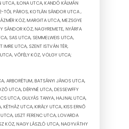
N UTCA, ILONA UTCA, KANDÓ KÁLMÁN
32-TŐL PÁROS, KOTLÁN SÁNDOR UTCA ,
 KÁZMÉR KÖZ, MARGITA UTCA, MEZSGYE
GY SÁNDOR KÖZ, NAGYREMETE, NYÁRFA
TCA, SAS UTCA, SEMMELWEIS UTCA,
 IMRE UTCA, SZENT ISTVÁN TÉR,
 UTCA, VŐFÉLY KÖZ, VÖLGY UTCA;
TCA, ARBORÉTUM, BATSÁNYI JÁNOS UTCA,
ŐZŐ UTCA, DÉRYNÉ UTCA, DESSEWFFY
BICS UTCA, GULYÁS TANYA, HAJNAL UTCA,
 KÉTHÁZ UTCA, KIRÁLY UTCA, KISS ERNŐ
UTCA, LISZT FERENC UTCA, LOVARDA
SZ KÖZ, NAGY LÁSZLÓ UTCA, NAGYVÁTHY