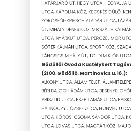
HATÁRJÁRÓ ÚT, HEGY UTCA, HEGYALJA U
UTCA, KÁPOLNA KÖZ, KECSKÉS DŰLŐ, KE
KÖRÖSFŐI-KRIESCH ALADÁR UTCA, LÁZÁR 
ÚT, MIHÁLY DÉNES KÖZ, MIKSZÁTH KÁLM
UTCA, NYÁRKÚT UTCA, PERCZEL MÓR UTCA
SŐTÉR KÁLMÁN UTCA, SPORT KÖZ, SZADAI 
TÁNCSICS MIHÁLY ÚT, TOLDI MIKLÓS UTC
Gödöllői Óvoda Kastélykert Tagó
(2100. Gödöllő, Martinovics u. 16.):
ALKONY UTCA, ÁLLAMITELEP, ÁLLAMITELE
BÉRI BALOGH ÁDÁM UTCA, BESENYEI GYÖ
ARISZTID UTCA, ESZE TAMÁS UTCA, FAIS
HAJNÓCZY JÓZSEF UTCA, HONVÉD UTCA, H
UTCA, KŐRÖSI CSOMA SÁNDOR UTCA, KÖZ
UTCA, LOVAS UTCA, MAGTÁR KÖZ, MAJO