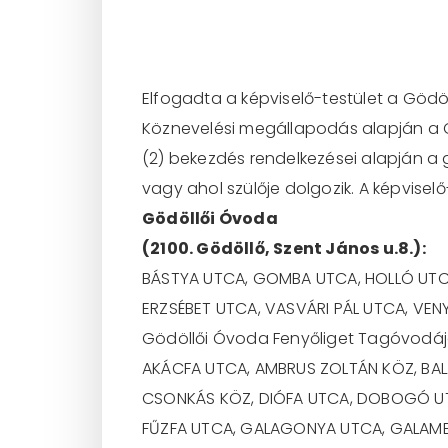
Elfogadta a képviselő-testület a Gödö
Köznevelési megállapodás alapján a Göd
(2) bekezdés rendelkezései alapján a 
vagy ahol szülője dolgozik. A képvisel
Gödöllői Óvoda
(2100. Gödöllő, Szent János u.8.):
BÁSTYA UTCA, GOMBA UTCA, HOLLÓ UTCA
ERZSÉBET UTCA, VASVÁRI PÁL UTCA, VEN
Gödöllői Óvoda Fenyőliget Tagóvodája (
AKÁCFA UTCA, AMBRUS ZOLTÁN KÖZ, BAL
CSONKÁS KÖZ, DIÓFA UTCA, DOBOGÓ UTC
FŰZFA UTCA, GALAGONYA UTCA, GALAMB 