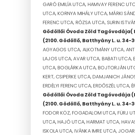
GARÓ EMILÍA UTCA, HAMVAY FERENC UTC
UTCA, KORNYA MIHÁLY UTCA, MÁRKI SÁN
FERENC UTCA, RÓZSA UTCA, SURIN ISTVÁ
Gödöllői Óvoda Zöld Tagóvodája( I
(2100. Gödöllő, Batthyány L. u. 34-3
AGYAGOS UTCA, ALKOTMÁNY UTCA, ANTA
LAJOS UTCA, AVAR UTCA, BABATI UTCA,
UTCA, BOGLÁRKA UTCA, BOJTORJÁN UTC
KERT, CSIPERKE UTCA, DAMJANICH JÁNO
ERDÉLYI FERENC UTCA, ERDŐSZÉL UTCA, ÉR
Gödöllői Óvoda Zöld Tagóvodája (I
(2100. Gödöllő, Batthyány L. u. 34-3
FODOR KÖZ, FOGADALOM UTCA, FÜRJ UT
UTCA, HAJÓ UTCA, HARMAT UTCA, HAVAS 
ISKOLA UTCA, IVÁNKA IMRE UTCA, JOGAR