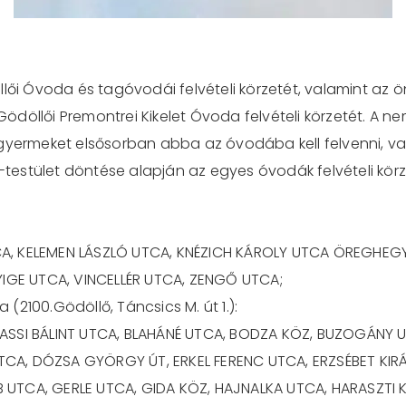
llői Óvoda és tagóvodái felvételi körzetét, valamint az
öllői Premontrei Kikelet Óvoda felvételi körzetét. A nem
gyermeket elsősorban abba az óvodába kell felvenni, va
ő-testület döntése alapján az egyes óvodák felvételi körz
, KELEMEN LÁSZLÓ UTCA, KNÉZICH KÁROLY UTCA ÖREGHEGYI
YIGE UTCA, VINCELLÉR UTCA, ZENGŐ UTCA;
2100.Gödöllő, Táncsics M. út 1.):
ASSI BÁLINT UTCA, BLAHÁNÉ UTCA, BODZA KÖZ, BUZOGÁNY 
A, DÓZSA GYÖRGY ÚT, ERKEL FERENC UTCA, ERZSÉBET KIRÁL
UTCA, GERLE UTCA, GIDA KÖZ, HAJNALKA UTCA, HARASZTI K