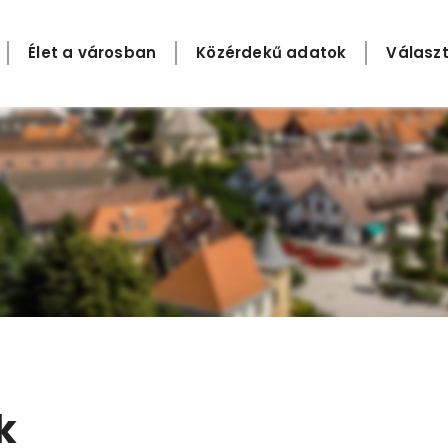
Élet a városban
Közérdekű adatok
Választ
k