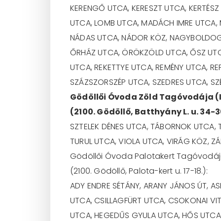
KERENGŐ UTCA, KERESZT UTCA, KERTÉSZ 
UTCA, LOMB UTCA, MADÁCH IMRE UTCA,
NÁDAS UTCA, NÁDOR KÖZ, NAGYBOLDOG
ŐRHÁZ UTCA, ÖRÖKZÖLD UTCA, ŐSZ UTCA
UTCA, REKETTYE UTCA, REMÉNY UTCA, RE
SZÁZSZORSZÉP UTCA, SZEDRES UTCA, SZÉ
Gödöllői Óvoda Zöld Tagóvodája (II
(2100. Gödöllő, Batthyány L. u. 34-3
SZTELEK DÉNES UTCA, TÁBORNOK UTCA, T
TURUL UTCA, VIOLA UTCA, VIRÁG KÖZ, 
Gödöllői Óvoda Palotakert Tagóvodá
(2100. Gödöllő, Palota-kert u. 17-18.):
ADY ENDRE SÉTÁNY, ARANY JÁNOS ÚT, A
UTCA, CSILLAGFÜRT UTCA, CSOKONAI VI
UTCA, HEGEDŰS GYULA UTCA, HŐS UTCA,