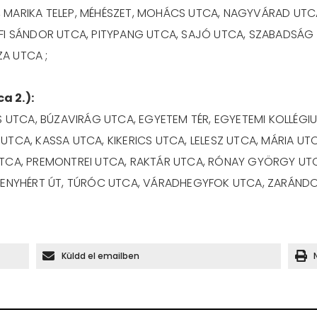
 MARIKA TELEP, MÉHÉSZET, MOHÁCS UTCA, NAGYVÁRAD UTC
FI SÁNDOR UTCA, PITYPANG UTCA, SAJÓ UTCA, SZABADSÁG 
A UTCA ;
a 2.):
OS UTCA, BÚZAVIRÁG UTCA, EGYETEM TÉR, EGYETEMI KOLLÉGI
UTCA, KASSA UTCA, KIKERICS UTCA, LELESZ UTCA, MÁRIA UTC
 UTCA, PREMONTREI UTCA, RAKTÁR UTCA, RÓNAY GYÖRGY U
 MENYHÉRT ÚT, TÚRÓC UTCA, VÁRADHEGYFOK UTCA, ZARÁND
Küldd el emailben