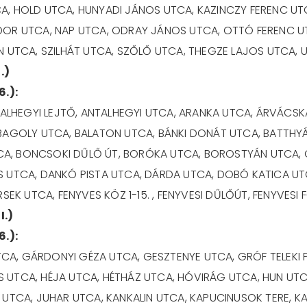
A, HOLD UTCA, HUNYADI JÁNOS UTCA, KAZINCZY FERENC UT
DOR UTCA, NAP UTCA, ODRAY JÁNOS UTCA, OTTÓ FERENC UT
N UTCA, SZILHÁT UTCA, SZŐLŐ UTCA, THEGZE LAJOS UTCA, 
.)
6.):
LHEGYI LEJTŐ, ANTALHEGYI UTCA, ARANKA UTCA, ÁRVÁCSK
 BAGOLY UTCA, BALATON UTCA, BÁNKI DONÁT UTCA, BATTHYÁ
A, BONCSOKI DŰLŐ ÚT, BORÓKA UTCA, BOROSTYÁN UTCA, 
S UTCA, DANKÓ PISTA UTCA, DÁRDA UTCA, DOBÓ KATICA U
SEK UTCA, FENYVES KÖZ 1-15. , FENYVESI DŰLŐÚT, FENYVESI 
I.)
6.):
CA, GÁRDONYI GÉZA UTCA, GESZTENYE UTCA, GRÓF TELEKI 
UTCA, HÉJA UTCA, HÉTHÁZ UTCA, HÓVIRÁG UTCA, HUN UTCA, 
 UTCA, JUHAR UTCA, KANKALIN UTCA, KAPUCINUSOK TERE, 