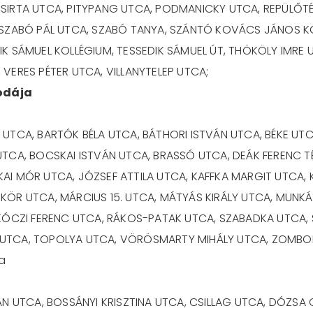
IRTA UTCA, PITYPANG UTCA, PODMANICKY UTCA, REPÜLŐTÉR
 SZABÓ PÁL UTCA, SZABÓ TANYA, SZÁNTÓ KOVÁCS JÁNOS KÖ
IK SÁMUEL KOLLÉGIUM, TESSEDIK SÁMUEL ÚT, THÖKÖLY IMRE
VERES PÉTER UTCA, VILLANYTELEP UTCA;
odája
UTCA, BARTÓK BÉLA UTCA, BÁTHORI ISTVÁN UTCA, BÉKE UTC
CA, BOCSKAI ISTVÁN UTCA, BRASSÓ UTCA, DEÁK FERENC TÉR,
AI MÓR UTCA, JÓZSEF ATTILA UTCA, KAFFKA MARGIT UTCA, 
KÖR UTCA, MÁRCIUS 15. UTCA, MÁTYÁS KIRÁLY UTCA, MUNK
ÁKÓCZI FERENC UTCA, RÁKOS-PATAK UTCA, SZABADKA UTCA,
UTCA, TOPOLYA UTCA, VÖRÖSMARTY MIHÁLY UTCA, ZOMBOR U
a
ÁN UTCA, BOSSÁNYI KRISZTINA UTCA, CSILLAG UTCA, DÓZSA