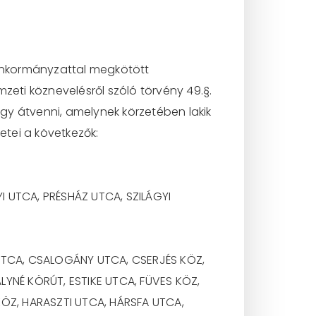
 önkormányzattal megkötött
zeti köznevelésről szóló törvény 49.§.
gy átvenni, amelynek körzetében lakik
etei a következők:
 UTCA, PRÉSHÁZ UTCA, SZILÁGYI
UTCA, CSALOGÁNY UTCA, CSERJÉS KÖZ,
YNÉ KÖRÚT, ESTIKE UTCA, FÜVES KÖZ,
ÖZ, HARASZTI UTCA, HÁRSFA UTCA,