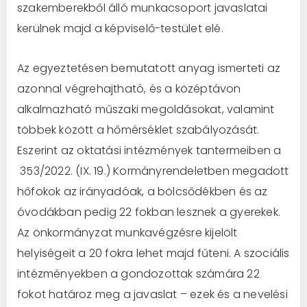
szakemberekből álló munkacsoport javaslatai
kerülnek majd a képviselő-testület elé.
Az egyeztetésen bemutatott anyag ismerteti az
azonnal végrehajtható, és a középtávon
alkalmazható műszaki megoldásokat, valamint
többek között a hőmérséklet szabályozását.
Eszerint az oktatási intézmények tantermeiben a
353/2022. (IX. 19.) Kormányrendeletben megadott
hőfokok az irányadóak, a bölcsődékben és az
óvodákban pedig 22 fokban lesznek a gyerekek.
Az önkormányzat munkavégzésre kijelölt
helyiségeit a 20 fokra lehet majd fűteni. A szociális
intézményekben a gondozottak számára 22
fokot határoz meg a javaslat – ezek és a nevelési