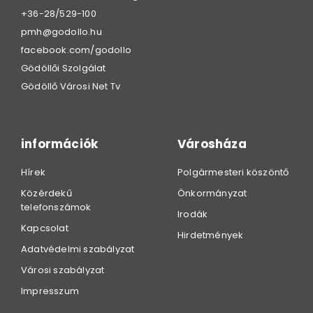
+36-28/529-100
pmh@godollo.hu
facebook.com/godollo
Gödöllői Szolgálat
Gödöllő Városi Net Tv
információk
Városháza
Hírek
Polgármesteri köszöntő
Közérdekű
Önkormányzat
telefonszámok
Irodák
Kapcsolat
Hirdetmények
Adatvédelmi szabályzat
Városi szabályzat
Impresszum