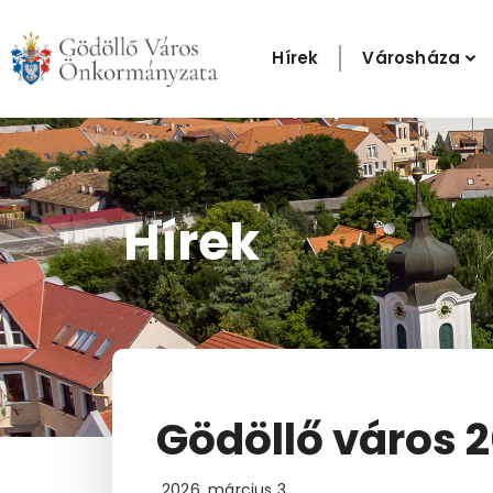
Skip
to
Hírek
Városháza
content
Hírek
Gödöllő város 2
2026. március 3.