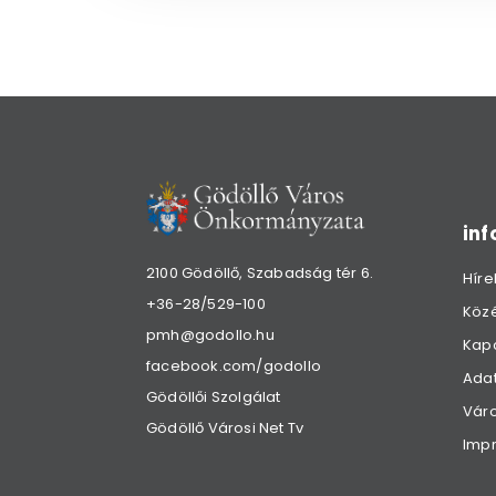
in
2100 Gödöllő, Szabadság tér 6.
Híre
+36-28/529-100
Köz
pmh@godollo.hu
Kap
facebook.com/godollo
Adat
Gödöllői Szolgálat
Váro
Gödöllő Városi Net Tv
Imp