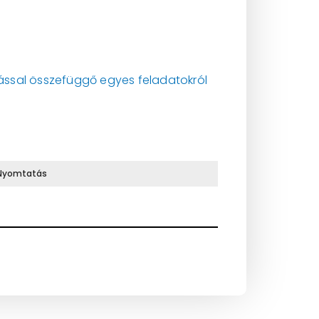
odással összefüggő egyes feladatokról
Nyomtatás