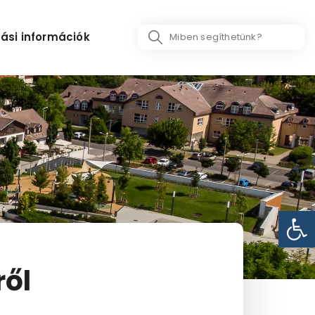
Search
ási információk
...
Eszk
ről