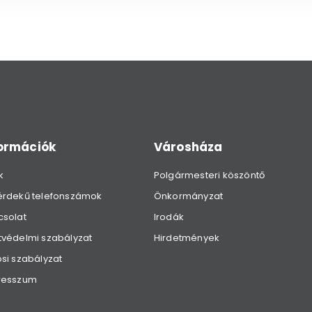
formációk
Városháza
k
Polgármesteri köszöntő
érdekű telefonszámok
Önkormányzat
csolat
Irodák
védelmi szabályzat
Hirdetmények
si szabályzat
resszum