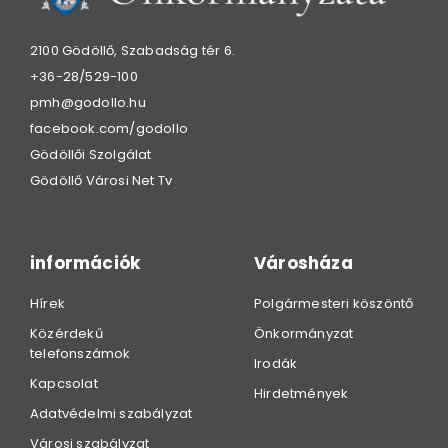
2100 Gödöllő, Szabadság tér 6.
+36-28/529-100
pmh@godollo.hu
facebook.com/godollo
Gödöllői Szolgálat
Gödöllő Városi Net Tv
információk
Városháza
Hírek
Polgármesteri köszöntő
Közérdekű
Önkormányzat
telefonszámok
Irodák
Kapcsolat
Hirdetmények
Adatvédelmi szabályzat
Városi szabályzat