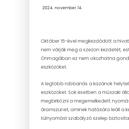
2024. november 14.
Október 15-ével megkezdődött a hivat
nem várják meg a szezon kezdetét, est
Önmagában ez nem okozhatna gondot, 
eszközöket.
A legtöbb robbanás a kazánok helytel
eszközöket. Sok esetben a műszaki áll
megbirkózni a megemelkedett nyomáss
áramszünet, aminek hatására leáll a 
túlnyomást szabályzó szelep biztosíta