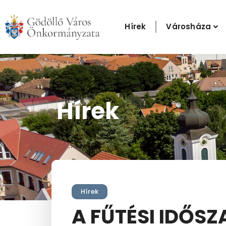
Skip
to
Hírek
Városháza
content
Hírek
Hírek
A FŰTÉSI IDŐSZ