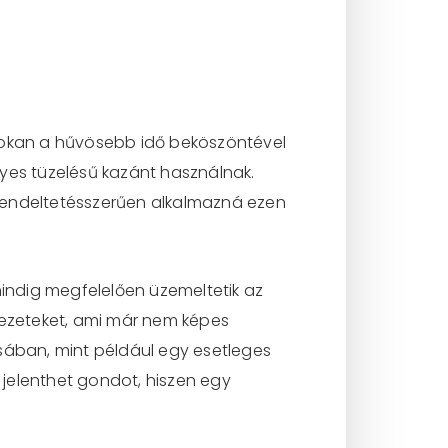
 sokan a hűvösebb idő beköszöntével
gyes tüzelésű kazánt használnak.
endeltetésszerűen alkalmazná ezen
indig megfelelően üzemeltetik az
kezeteket, ami már nem képes
ában, mint például egy esetleges
jelenthet gondot, hiszen egy