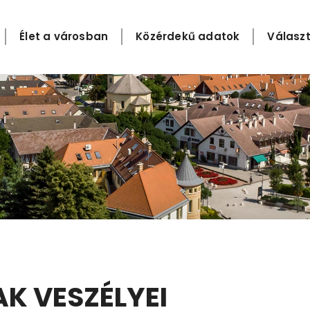
Élet a városban
Közérdekű adatok
Választ
AK VESZÉLYEI