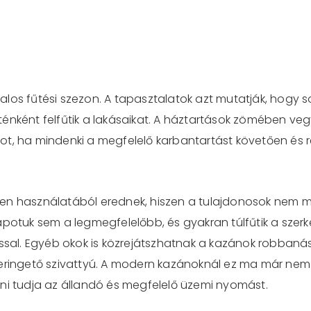
alos fűtési szezon. A tapasztalatok azt mutatják, hogy
énként felfűtik a lakásaikat. A háztartások zömében ve
ha mindenki a megfelelő karbantartást követően és r
en használatából erednek, hiszen a tulajdonosok nem m
apotuk sem a legmegfelelőbb, és gyakran túlfűtik a szer
al. Egyéb okok is közrejátszhatnak a kazánok robbanás
keringető szivattyú. A modern kazánoknál ez ma már nem 
ni tudja az állandó és megfelelő üzemi nyomást.