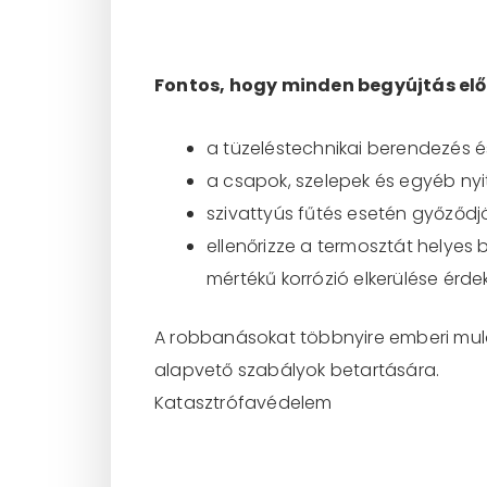
Fontos, hogy minden begyújtás elő
a tüzeléstechnikai berendezés és 
a csapok, szelepek és egyéb nyit
szivattyús fűtés esetén győződj
ellenőrizze a termosztát helyes 
mértékű korrózió elkerülése érd
A robbanásokat többnyire emberi mulas
alapvető szabályok betartására.
Katasztrófavédelem