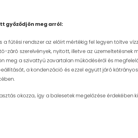
tt győződjön meg arról:
a fűtési rendszer az előírt mértékig fel legyen töltve vízz
ó-záró szerelvények, nyitott, illetve az üzemeltetésnek 
ön meg a szivattyú zavartalan működéséről és megfelelő
beállítását, a kondenzáció és ezzel együtt járó kátrányos
ekében.
ztás okozza, így a balesetek megelőzése érdekében kiem