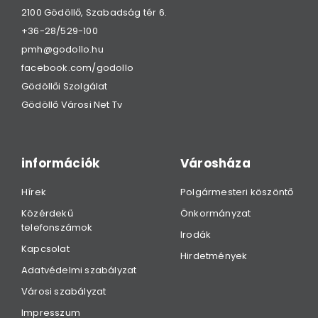
2100 Gödöllő, Szabadság tér 6.
+36-28/529-100
pmh@godollo.hu
facebook.com/godollo
Gödöllői Szolgálat
Gödöllő Városi Net Tv
információk
Városháza
Hírek
Polgármesteri köszöntő
Közérdekű
Önkormányzat
telefonszámok
Irodák
Kapcsolat
Hirdetmények
Adatvédelmi szabályzat
Városi szabályzat
Impresszum