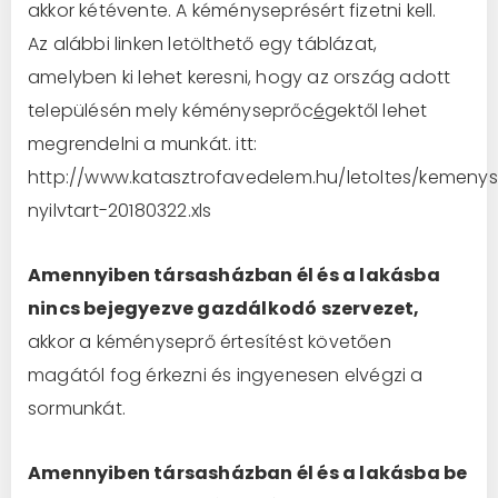
akkor kétévente. A kéményseprésért fizetni kell.
Az alábbi linken letölthető e
g
y táblázat,
amelyben ki lehet keresni, hogy az ország adott
településén mely kéményseprőc
ég
ektől lehet
megrendelni a munkát. itt:
http://www.katasztrofavedelem.hu/letoltes/kemeny
nyilvtart-20180322.xls
Amennyiben társasházban él és a lakásba
nincs bejegyezve gazdálkodó szervezet,
akkor a kéményseprő értesítést követően
magától fog érkezni és ingyenesen elvégzi a
sormunkát.
Amennyiben társasházban él és a lakásba be