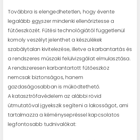
Továbbra is elengedhetetlen, hogy évente
legalább
egy
szer mindenki ellenőriztesse a
fűtőeszközét. Fűtési technológiától fü
gg
etlenül
komoly veszélyt jelenthet a készülékek
szabálytalan kivitelezése, illetve a karbantartás és
a rendszeres műszaki felülvizsgálat elmulasztása.
A rendszeresen karbantartott fűtőeszköz
nemcsak biztonságos, hanem
gazdaságosabban is működtethető.
A katasztrófavédelem az alábbi rövid
útmutatóval
ig
yekszik segíteni a lakosságot, ami
tartalmazza a kéménysepréssel kapcsolatos
legfontosabb tudnivalókat: