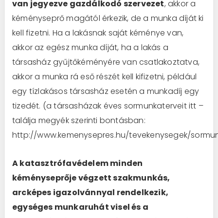
van jegyezve gazdálkodó szervezet
, akkor a
kéményseprő magától érkezik, de a munka díját ki
kell fizetni. Ha a lakásnak saját kéménye van,
akkor az egész munka díját, ha a lakás a
társasház gyűjtőkéményére van csatlakoztatva,
akkor a munka rá eső részét kell kifizetni, például
egy tízlakásos társasház esetén a munkadíj egy
tizedét. (a társasházak éves sormunkaterveit itt –
találja megyék szerinti bontásban:
http://www.kemenysepres.hu/tevekenysegek/sormun
A katasztrófavédelem minden
kéményseprője végzett szakmunkás,
arcképes igazolvánnyal rendelkezik,
egységes munkaruhát visel és a