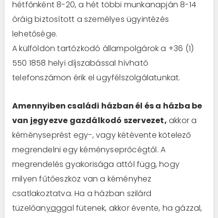
hétfőnként 8-20, a hét többi munkanapján 8-14
óráig biztosított a személyes ügyintézés
lehetősége.
A külföldön tartózkodó állampolgárok a +36 (1)
550 1858 helyi díjszabással hívható
telefonszámon érik el ügyfélszolgálatunkat.
Amennyiben családi házban él és a házba be
van
jeg
yezve gazdálkodó szervezet,
akkor a
kéményseprést egy-, vagy kétévente kötelező
megrendelni egy kéményseprőcégtől. A
megrendelés
g
yakorisága attól fü
gg
, hogy
milyen fűtőeszköz van a kéményhez
csatlakoztatva. Ha a házban szilárd
tüzelőan
yagg
al fütenek, akkor évente, ha gázzal,