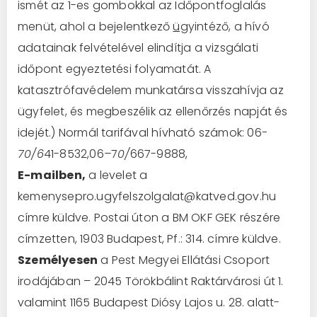
ismét az 1-es gombokkal az Időpontfoglalás
menüt, ahol a bejelentkező
üg
yintéző, a hívó
adatainak felvételével elindítja a vizsgálati
időpont egyeztetési folyamatát. A
katasztrófavédelem munkatársa visszahívja az
ügyfelet, és megbeszélik az ellenőrzés napját és
idejét.) Normál tarifával hívható számok: 06
-
70/6
41-8532,06
–
7
0/
667-9888,
E-mailben,
a levelet a
kemenysepro.ugyfelszolgalat@katved.gov.hu
címre küldve. Postai úton a BM OKF GEK részére
címzetten, 1903 Budapest, Pf.: 314. címre küldve.
Személyesen
a Pest Megyei Ellátási Csoport
irodájában – 2045 Törökbálint Raktárvárosi út 1.
valamint 1165 Budapest Diósy Lajos u. 28. alatt-