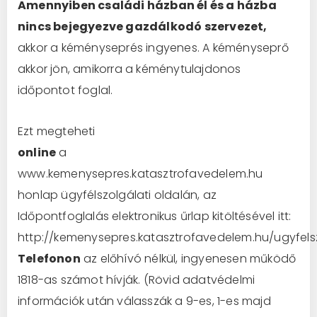
Amennyiben családi házban él és a házba
nincs beje
g
yezve gazdálkodó szervezet,
akkor a kéményseprés ingyenes. A kéményseprő
akkor jön, amikorra a kéménytulajdonos
időpontot foglal.
Ezt megteheti
online
a
www.kemenysepres.katasztrofavedelem.hu
honlap ügyfélszolgálati oldalán, az
Időpontfoglalás elektronikus űrlap kitöltésével itt:
http://kemenysepres.katasztrofavedelem.hu/ugyfels
Telefonon
az előhívó nélkül, ingyenesen működő
1818-as számot hívják. (Rövid adatvédelmi
információk után válasszák a 9-es, 1-es majd