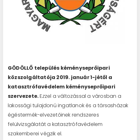
GÖDÖLLŐ település kéményseprőipari
közszolgáltatója 2019. január 1-jétől a
katasztrófavédelem kéményseprőipari
szervezete.
E
z
zel a változással a városban a
lakossági tulajdonú ingatlanok és a társasházak
égéstermék-elvezetőinek rendszeres
felülvizsgálatát a katasztrófavédelem
szakemberei végzik el.