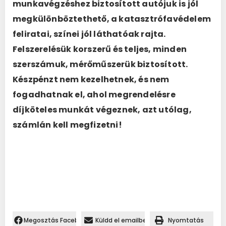
munkavégzéshez biztosított autójuk is jól
megkülönböztethető, a katasztrófavédelem
feliratai, színei jól láthatóak rajta.
Felszerelésük korszerű és teljes, minden
szerszámuk, mérőműszerük biztosított.
Készpénzt nem kezelhetnek, és nem
fogadhatnak el, ahol megrendelésre
díjköteles munkát végeznek, azt utólag,
számlán kell megfizetni!
Megosztás Facebookon.
Küldd el emailben
Nyomtatás