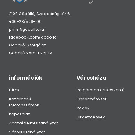
2100 Gödöllő, Szabadság tér 6.
+36-28/529-100
pmh@godollo.hu
facebook.com/godollo
Gödöllői Szolgálat
Gödöllő Városi Net Tv
információk
Városháza
Hírek
Polgármesteri köszöntő
Közérdekű
Önkormányzat
telefonszámok
Irodák
Kapcsolat
Hirdetmények
Adatvédelmi szabályzat
Városi szabályzat