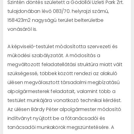
Szintén döntés született a Gödöllői Üzleti Park Zrt.
tulajdonában lévő 083/70. helyrajzi számú,
158423m2 nagyságú terület belterületbe
vonásáról is.
A képviselő-testület módosította szervezeti és
működési szabályzatát. A módosítás a
megváltozott feladatellátási struktúra miatt vált
szükségessé, többek között rendezi az alakuló
ülésen megválasztott társadalmi megbízatású
alpolgármesterek feladatait, valamint több a
testület munkájára vonatkozó technikai kérdést.
Az ülésen Bárdy Péter alpolgármester módosító
indítványt nyújtott be a főtanácsadói és
tanácsadói munkakörök megszüntetésére. A