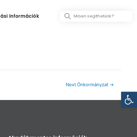
Search
ási információk
...
Next Önkormányzat
→
Eszk