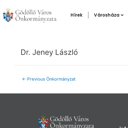
Skip
to
Hírek
Városháza
content
Post
navigation
Dr. Jeney László
←
Previous Önkormányzat