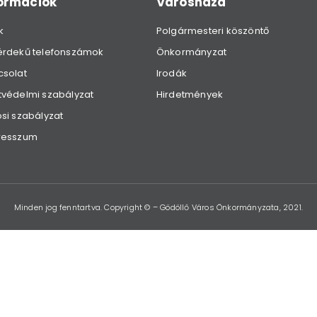
formációk
Városháza
k
Polgármesteri köszöntő
érdekű telefonszámok
Önkormányzat
csolat
Irodák
védelmi szabályzat
Hirdetmények
si szabályzat
resszum
Minden jog fenntartva. Copyright © – Gödöllő Város Önkormányzata, 2021.