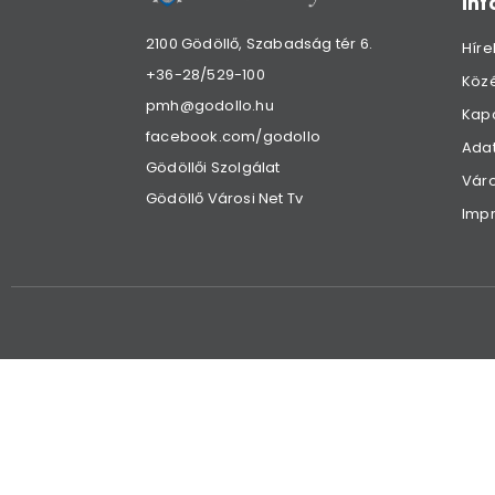
in
2100 Gödöllő, Szabadság tér 6.
Híre
+36-28/529-100
Köz
pmh@godollo.hu
Kap
facebook.com/godollo
Adat
Gödöllői Szolgálat
Váro
Gödöllő Városi Net Tv
Imp