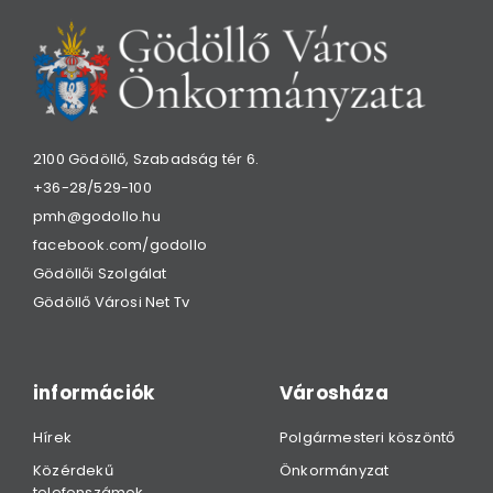
2100 Gödöllő, Szabadság tér 6.
+36-28/529-100
pmh@godollo.hu
facebook.com/godollo
Gödöllői Szolgálat
Gödöllő Városi Net Tv
információk
Városháza
Hírek
Polgármesteri köszöntő
Közérdekű
Önkormányzat
telefonszámok