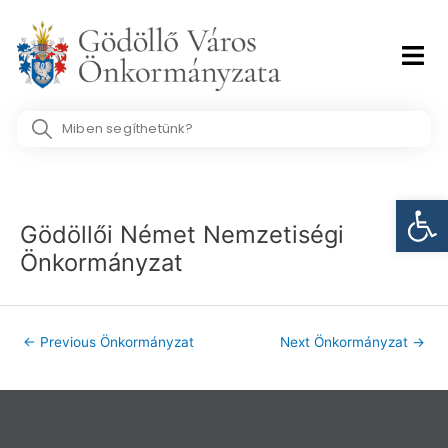
Skip
to
content
Search
...
Post
Eszk
navigation
Gödöllői Német Nemzetiségi
Önkormányzat
←
Previous Önkormányzat
Next Önkormányzat
→