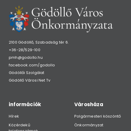
2100 Gödöllő, Szabadság tér 6.
+36-28/529-100
pmh@godollo.hu
facebook.com/godollo
Gödöllői Szolgálat
Gödöllő Városi Net Tv
információk
Városháza
Hírek
Polgármesteri köszöntő
Közérdekű
Önkormányzat
telefonszámok