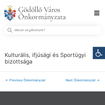
Skip
to
content
Search
...
Post
Eszk
navigation
Kulturális, ifjúsági és Sportügyi
bizottsága
←
Previous Önkormányzat
Next Önkormányzat
→