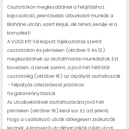
Csütörtökön megkezdődnek a felújításhoz
kapcsolódó, jelentősebb útburkolati munkák a
Blaháné utcán, ezért kérjük, aki teheti, kerülje el a
környéket!
A VÜSZI Kft-től kapott tájékoztatás szerint
csütörtökön és pénteken (október 11. és 12.)
megkezdődnek az aszfaltmarási munkálatok. Ezt
követően, a tervek szerint, a jövő hét hétfőtől
csütörtökig (október 18.) az útpályát aszfaltozzák
– félpályás útlezárással, jelzőőrös
forga
lomirányítással.
Az utcabekötések aszfaltozására jövő hét
pénteken (október 19.) kerül sor. Ez azt jelenti,
hogy a csatlakozó utcák időlegesen zsákutcák
lesznek. A környező utcákban lakók a Rét utcai