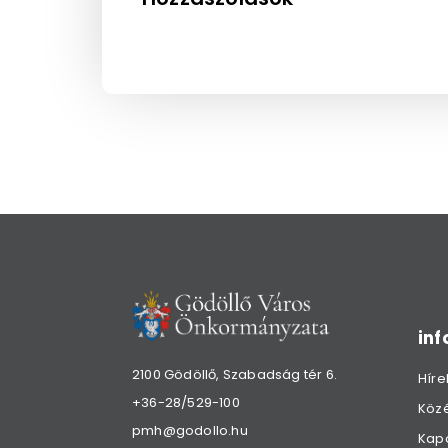
in
2100 Gödöllő, Szabadság tér 6.
Híre
+36-28/529-100
Köz
pmh@godollo.hu
Kap