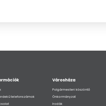
formációk
Városháza
k
Polgármesteri köszöntő
érdekű telefonszámok
Önkormányzat
csolat
Irodák