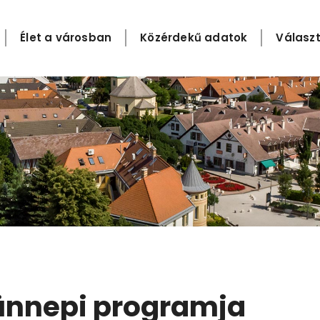
Élet a városban
Közérdekű adatok
Választ
ünnepi programja