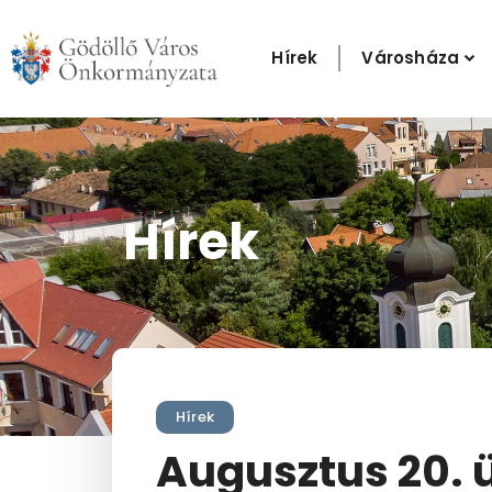
Skip
to
Hírek
Városháza
content
Hírek
Hírek
Augusztus 20. 