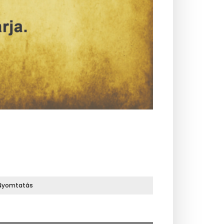
Nyomtatás