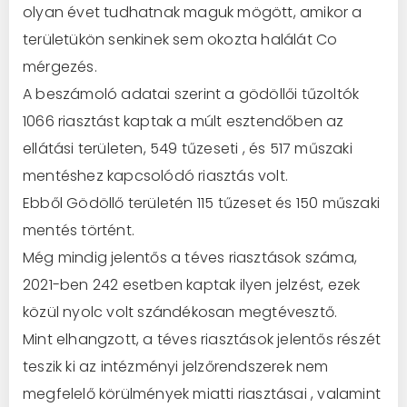
olyan évet tudhatnak maguk mögött, amikor a
területükön senkinek sem okozta halálát Co
mérgezés.
A beszámoló adatai szerint a gödöllői tűzoltók
1066 riasztást kaptak a múlt esztendőben az
ellátási területen, 549 tűzeseti , és 517 műszaki
mentéshez kapcsolódó riasztás volt.
Ebből Gödöllő területén 115 tűzeset és 150 műszaki
mentés történt.
Még mindig jelentős a téves riasztások száma,
2021-ben 242 esetben kaptak ilyen jelzést, ezek
közül nyolc volt szándékosan megtévesztő.
Mint elhangzott, a téves riasztások jelentős részét
teszik ki az intézményi jelzőrendszerek nem
megfelelő körülmények miatti riasztásai , valamint