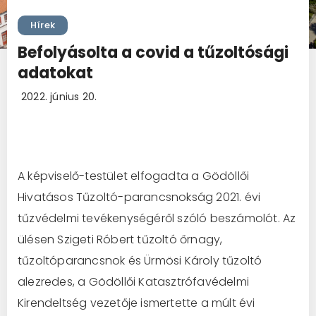
Hírek
Befolyásolta a covid a tűzoltósági
adatokat
2022. június 20.
A képviselő-testület elfogadta a Gödöllői
Hivatásos Tűzoltó-parancsnokság 2021. évi
tűzvédelmi tevékenységéről szóló beszámolót. Az
ülésen Szigeti Róbert tűzoltó őrnagy,
tűzoltóparancsnok és Ürmösi Károly tűzoltó
alezredes, a Gödöllői Katasztrófavédelmi
Kirendeltség vezetője ismertette a múlt évi