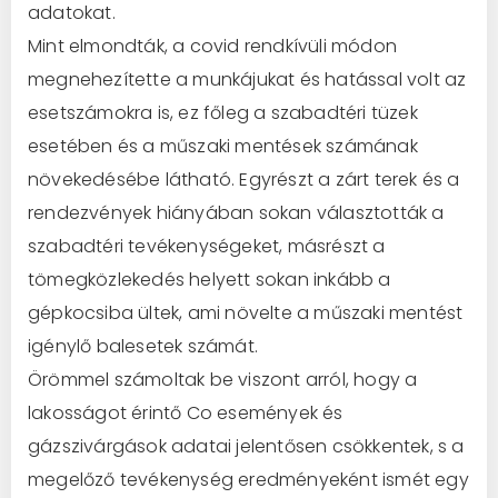
adatokat.
Mint elmondták, a covid rendkívüli módon
megnehezítette a munkájukat és hatással volt az
esetszámokra is, ez főleg a szabadtéri tüzek
esetében és a műszaki mentések számának
növekedésébe látható. Egyrészt a zárt terek és a
rendezvények hiányában sokan választották a
szabadtéri tevékenységeket, másrészt a
tömegközlekedés helyett sokan inkább a
gépkocsiba ültek, ami növelte a műszaki mentést
igénylő balesetek számát.
Örömmel számoltak be viszont arról, hogy a
lakosságot érintő Co események és
gázszivárgások adatai jelentősen csökkentek, s a
megelőző tevékenység eredményeként ismét egy