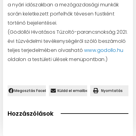
a nyári időszakban a mezőgazdasági munkák
során keletkezett porfelhők tévesen füstként
történő bejelentései.
(Gödöllői Hivatásos Tűzoltó-parancsnokság 2021.
évi tűzvédelmi tevékenységéről szóló beszámoló
teljes terjedelmében olvasható
www.godollo.hu
oldalon a testületi ülések menüpontban.)
Megosztás Facebookon.
Küldd el emailben
Nyomtatás
Hozzászólások