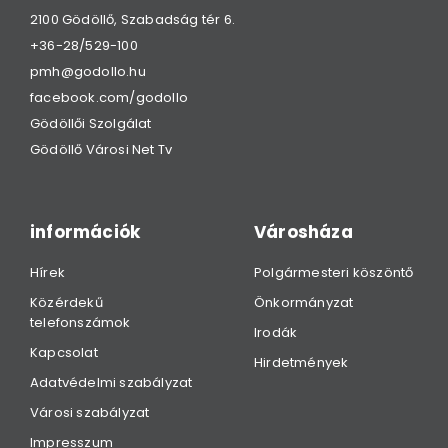
2100 Gödöllő, Szabadság tér 6.
+36-28/529-100
pmh@godollo.hu
facebook.com/godollo
Gödöllői Szolgálat
Gödöllő Városi Net Tv
információk
Városháza
Hírek
Polgármesteri köszöntő
Közérdekű
Önkormányzat
telefonszámok
Irodák
Kapcsolat
Hirdetmények
Adatvédelmi szabályzat
Városi szabályzat
Impresszum