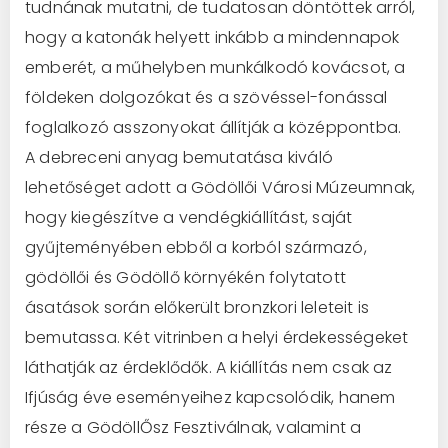
tudnának mutatni, de tudatosan döntöttek arról,
hogy a katonák helyett inkább a mindennapok
emberét, a műhelyben munkálkodó kovácsot, a
földeken dolgozókat és a szövéssel-fonással
foglalkozó asszonyokat állítják a középpontba.
A debreceni anyag bemutatása kiváló
lehetőséget adott a Gödöllői Városi Múzeumnak,
hogy kiegészítve a vendégkiállítást, saját
gyűjteményében ebből a korból származó,
gödöllői és Gödöllő környékén folytatott
ásatások során előkerült bronzkori leleteit is
bemutassa. Két vitrinben a helyi érdekességeket
láthatják az érdeklődők. A kiállítás nem csak az
Ifjúság éve eseményeihez kapcsolódik, hanem
része a GödöllŐsz Fesztiválnak, valamint a