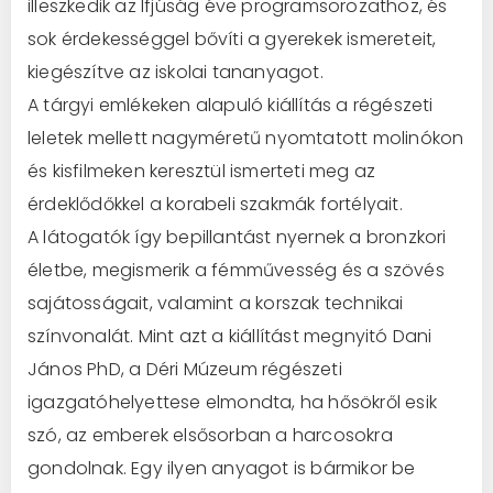
illeszkedik az Ifjúság éve programsorozathoz, és
sok érdekességgel bővíti a gyerekek ismereteit,
kiegészítve az iskolai tananyagot.
A tárgyi emlékeken alapuló kiállítás a régészeti
leletek mellett nagyméretű nyomtatott molinókon
és kisfilmeken keresztül ismerteti meg az
érdeklődőkkel a korabeli szakmák fortélyait.
A látogatók így bepillantást nyernek a bronzkori
életbe, megismerik a fémművesség és a szövés
sajátosságait, valamint a korszak technikai
színvonalát. Mint azt a kiállítást megnyitó Dani
János PhD, a Déri Múzeum régészeti
igazgatóhelyettese elmondta, ha hősökről esik
szó, az emberek elsősorban a harcosokra
gondolnak. Egy ilyen anyagot is bármikor be