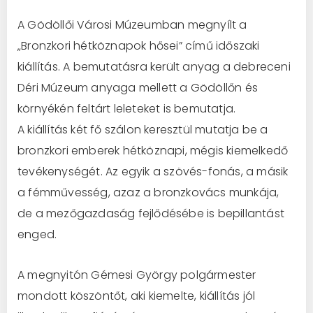
A Gödöllői Városi Múzeumban megnyílt a
„Bronzkori hétköznapok hősei” című időszaki
kiállítás. A bemutatásra került anyag a debreceni
Déri Múzeum anyaga mellett a Gödöllőn és
környékén feltárt leleteket is bemutatja.
A kiállítás két fő szálon keresztül mutatja be a
bronzkori emberek hétköznapi, mégis kiemelkedő
tevékenységét. Az egyik a szövés-fonás, a másik
a fémművesség, azaz a bronzkovács munkája,
de a mezőgazdaság fejlődésébe is bepillantást
enged.
A megnyitón Gémesi György polgármester
mondott köszöntőt, aki kiemelte, kiállítás jól