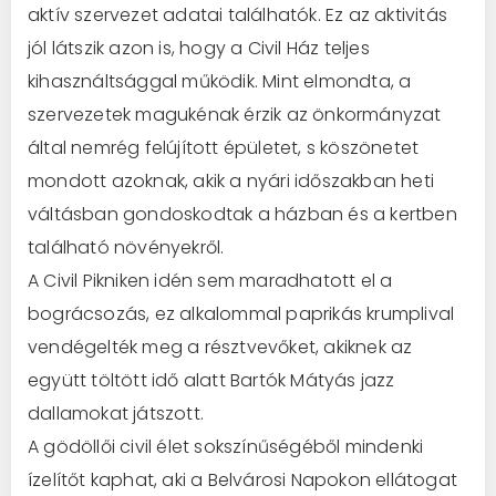
aktív szervezet adatai találhatók. Ez az aktivitás
jól látszik azon is, hogy a Civil Ház teljes
kihasználtsággal működik. Mint elmondta, a
szervezetek magukénak érzik az önkormányzat
által nemrég felújított épületet, s köszönetet
mondott azoknak, akik a nyári időszakban heti
váltásban gondoskodtak a házban és a kertben
található növényekről.
A Civil Pikniken idén sem maradhatott el a
bográcsozás, ez alkalommal paprikás krumplival
vendégelték meg a résztvevőket, akiknek az
együtt töltött idő alatt Bartók Mátyás jazz
dallamokat játszott.
A gödöllői civil élet sokszínűségéből mindenki
ízelítőt kaphat, aki a Belvárosi Napokon ellátogat