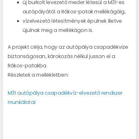
új burkolt levezető meder létesül a M31-es
autópályától a Rákos-patak mellékágáig,
vízelvezető létesítmények épülnek illetve
újulnak meg a mellékágon is.
A projekt célja, hogy az autópálya csapadékvize
biztonságosan, károkozás nélkül jusson el a
Rákos-patakba.
Részletek a mellékletben:
M31 autópálya csapadékvíz-elvezető rendszer
munkálatai