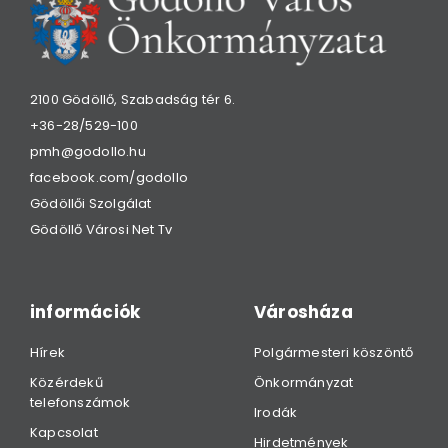
2100 Gödöllő, Szabadság tér 6.
+36-28/529-100
pmh@godollo.hu
facebook.com/godollo
Gödöllői Szolgálat
Gödöllő Városi Net Tv
információk
Városháza
Hírek
Polgármesteri köszöntő
Közérdekű
Önkormányzat
telefonszámok
Irodák
Kapcsolat
Hirdetmények