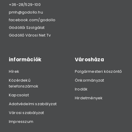
+36-28/529-100
pmh@godollo.hu
facebook.com/godollo
Gödöllői Szolgálat
Gödöllő Városi Net Tv
információk
Városháza
Hírek
Polgármesteri köszöntő
Közérdekű
Önkormányzat
telefonszámok
Irodák
Kapcsolat
Hirdetmények
Adatvédelmi szabályzat
Városi szabályzat
Impresszum