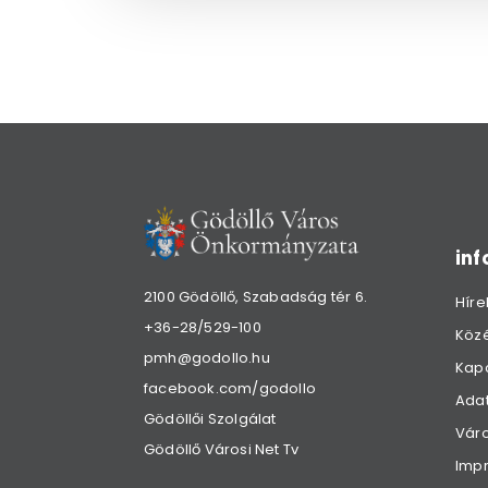
in
2100 Gödöllő, Szabadság tér 6.
Híre
+36-28/529-100
Köz
pmh@godollo.hu
Kap
facebook.com/godollo
Adat
Gödöllői Szolgálat
Váro
Gödöllő Városi Net Tv
Imp