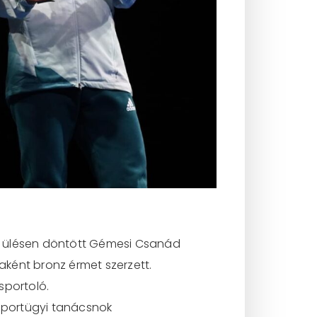
árt ülésen döntött Gémesi Csanád
jaként bronz érmet szerzett.
sportoló.
 sportügyi tanácsnok