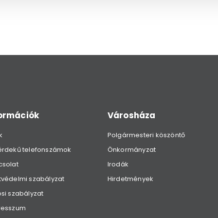
formációk
Városháza
k
Polgármesteri köszöntő
érdekű telefonszámok
Önkormányzat
csolat
Irodák
védelmi szabályzat
Hirdetmények
si szabályzat
resszum