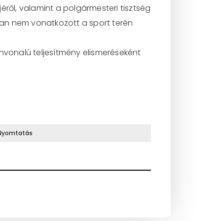
ől, valamint a polgármesteri tisztség
bban nem vonatkozott a sport terén
ínvonalú teljesítmény elismeréseként
Nyomtatás