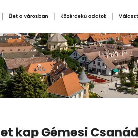
Élet a városban
Közérdekű adatok
Választ
met kap Gémesi Csaná