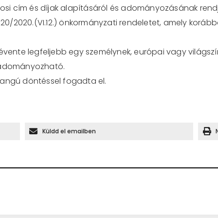
i cím és díjak alapításáról és adományozásának rendjér
ló 20/2020.(VI.12.) önkormányzati rendeletet, amely korá
 évente legfeljebb egy személynek, európai vagy világsz
s adományozható.
hangú döntéssel fogadta el.
Küldd el emailben