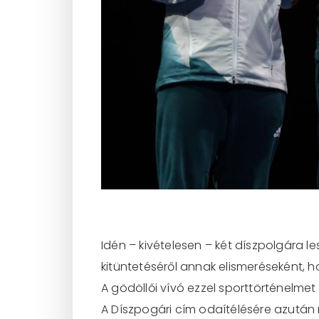
Idén – kivételesen – két díszpolgára 
kitüntetéséről annak elismeréseként, h
A gödöllői vívó ezzel sporttörténelmet 
A Díszpogári cím odaítélésére azután 