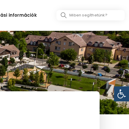
Search
ási információk
...
Eszk
d