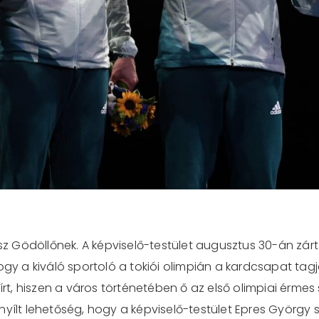
lesz Gödöllőnek. A képviselő-testület augusztus 30-án z
ogy a kiváló sportoló a tokiói olimpián a kardcsapat tag
írt, hiszen a város történetében ő az első olimpiai érmes 
nyílt lehetőség, hogy a képviselő-testület Epres György