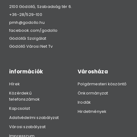
2100 Gödöllő, Szabadság tér 6.
+36-28/529-100
pmh@godollo.hu
facebook.com/godollo
Gödöllői Szolgálat
Gödöllő Városi Net Tv
információk
Városháza
Hírek
Polgármesteri köszöntő
Közérdekű
Önkormányzat
telefonszámok
Irodák
Kapcsolat
Hirdetmények
Adatvédelmi szabályzat
Városi szabályzat
Impresszum