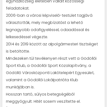
egyházközség életében vállalt közösségi
feladatokat.
2006-ban a városi képviselő-testület tagjává
választották, mely megbízatást a lehető
legnagyobb odafigyeléssel, odaadással és
lelkesedéssel végezte.
2014 és 2019 között az alpolgármesteri tisztséget
is betöltötte.
Mindezeken túl tevékenyen részt vett a Gödöllői
Sport Klub, a Gödöllői Sport Közalapítvány, a
Gödöllő Városközponti Lakótelepért Egyesület,
valamint a Gödöllői Lokálpatrióta Klub
munkájában is.
Hosszan tartó, súlyos betegségéből
meggyógyult. Hitét sosem veszítette el.