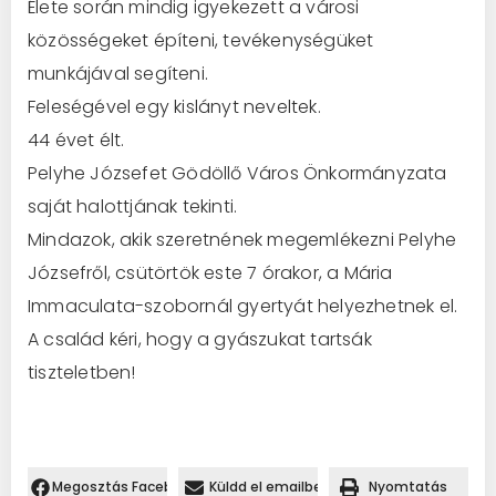
Élete során mindig igyekezett a városi
közösségeket építeni, tevékenységüket
munkájával segíteni.
Feleségével egy kislányt neveltek.
44 évet élt.
Pelyhe Józsefet Gödöllő Város Önkormányzata
saját halottjának tekinti.
Mindazok, akik szeretnének megemlékezni Pelyhe
Józsefről, csütörtök este 7 órakor, a Mária
Immaculata-szobornál gyertyát helyezhetnek el.
A család kéri, hogy a gyászukat tartsák
tiszteletben!
Megosztás Facebookon.
Küldd el emailben
Nyomtatás