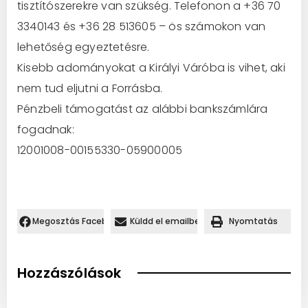
tisztítószerekre van szükség. Telefonon a +36 70
3340143 és +36 28 513605 – ös számokon van
lehetőség egyeztetésre.
Kisebb adományokat a Királyi Váróba is vihet, aki
nem tud eljutni a Forrásba.
Pénzbeli támogatást az alábbi bankszámlára
fogadnak:
12001008-00155330-05900005
Megosztás Facebookon.
Küldd el emailben
Nyomtatás
Hozzászólások