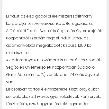
Elindult az első gödöllői élelmiszerszállítmány
kárpátaljai testvérvárosunkba, Beregszászra.
A Gödöllői Forrás Szociális Segítő és Gyermekjóléti
Központból szerdán reggel indult útnak az
adományokkal megrakodott kisbusz 1200 kb.
élelmiszerrel.
Az adományokat továbbra is a Forrás és Szociális
Segítő és Gyermekjóléti Központban (Gödöllő,
Ganz Ábrahám u. 7.) várják, ahol 24 órás ügyelet
van.
Elsősorban tartós élelmiszerekre (liszt, olaj, cukor,
só, palackozott ivóvíz, gyümölcslevek, konzervek,
tésztafélék, rizs, hagyma és fokhagyma,)és