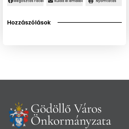
Megosztás Facebookon.
Küldd el emailben
Nyomtatás
Hozzászólások