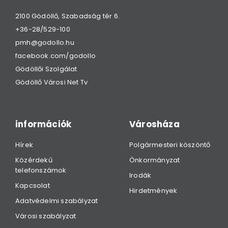
2100 Gödöllő, Szabadság tér 6.
+36-28/529-100
pmh@godollo.hu
facebook.com/godollo
Gödöllői Szolgálat
Gödöllő Városi Net Tv
információk
Városháza
Hírek
Polgármesteri köszöntő
Közérdekű
Önkormányzat
telefonszámok
Irodák
Kapcsolat
Hirdetmények
Adatvédelmi szabályzat
Városi szabályzat