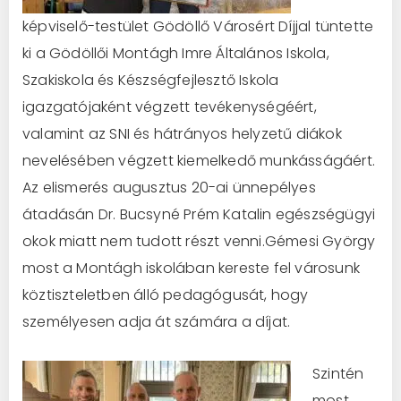
képviselő-testület Gödöllő Városért Díjjal tüntette
ki a Gödöllői Montágh Imre Általános Iskola,
Szakiskola és Készségfejlesztő Iskola
igazgatójaként végzett tevékenységéért,
valamint az SNI és hátrányos helyzetű diákok
nevelésében végzett kiemelkedő munkásságáért.
Az elismerés augusztus 20-ai ünnepélyes
átadásán Dr. Bucsyné Prém Katalin egészségügyi
okok miatt nem tudott részt venni.Gémesi György
most a Montágh iskolában kereste fel városunk
köztiszteletben álló pedagógusát, hogy
személyesen adja át számára a díjat.
Szintén
most