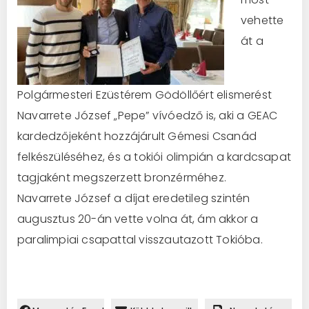
vehette
át a
Polgármesteri Ezüstérem Gödöllőért elismerést
Navarrete József „Pepe” vívóedző is, aki a GEAC
kardedzőjeként hozzájárult Gémesi Csanád
felkészüléséhez, és a tokiói olimpián a kardcsapat
tagjaként megszerzett bronzérméhez.
Navarrete József a díjat eredetileg szintén
augusztus 20-án vette volna át, ám akkor a
paralimpiai csapattal visszautazott Tokióba.