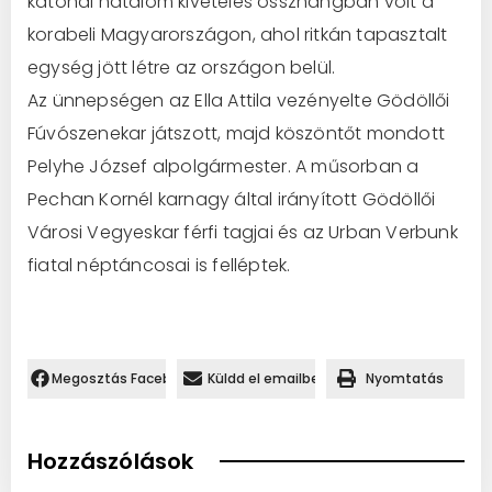
katonai hatalom kivételes összhangban volt a
korabeli Magyarországon, ahol ritkán tapasztalt
egység jött létre az országon belül.
Az ünnepségen az Ella Attila vezényelte Gödöllői
Fúvószenekar játszott, majd köszöntőt mondott
Pelyhe József alpolgármester. A műsorban a
Pechan Kornél karnagy által irányított Gödöllői
Városi Vegyeskar férfi tagjai és az Urban Verbunk
fiatal néptáncosai is felléptek.
Megosztás Facebookon.
Küldd el emailben
Nyomtatás
Hozzászólások