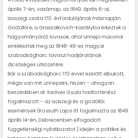
április 7-én, vasárnap, az 1849. április 6-ai,
isaszegi csata 170. évfordulójának másnapján
Gödöllőre, a Grassalkovich-kastélyba érkeztek a
hagyományőrző lovasok, ahol ünnepi műsorral
emlékeztek meg az 1848-49-es magyar
szabadságharc tavaszi hadjáratának
dicsőséges ütközetére.
Bár a szabadságharc 170 évvel ezelőtt elbukott,
mégis van mit ünnepelni, hiszen – ahogyan
beszédében dr. Kedves Gyula hadtörténész
fogalmazott – az isaszegi és a gödöllői
események (Kossuth Lajos itt fogalmazta az 1849.
április 14-én, Debrecenben elfogadott
függetlenségi nyilatkozatot.) idején a politikai és