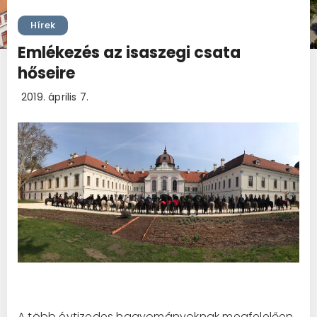
Hírek
Emlékezés az isaszegi csata
hőseire
2019. április 7.
A több évtizedes hagyományoknak megfelelően