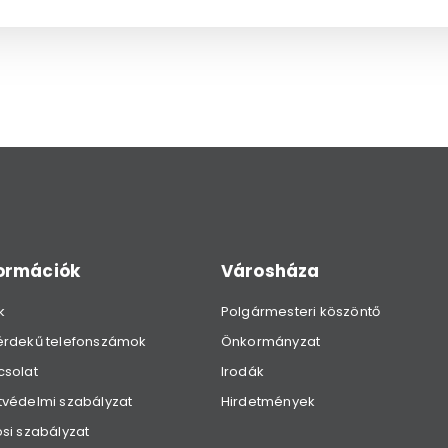
formációk
Városháza
k
Polgármesteri köszöntő
érdekű telefonszámok
Önkormányzat
csolat
Irodák
védelmi szabályzat
Hirdetmények
si szabályzat