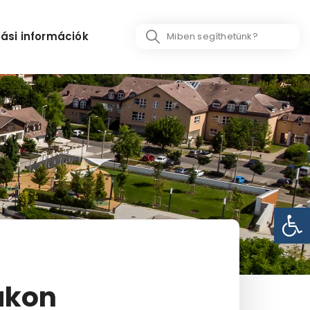
Search
ási információk
...
Eszk
akon