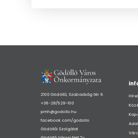
in
2100 Gödöllő, Szabadság tér 6.
Híre
+36-28/529-100
Köz
pmh@godollo.hu
Kap
facebook.com/godollo
Adat
Gödöllői Szolgálat
Váro
Gödöllő Városi Net Tv