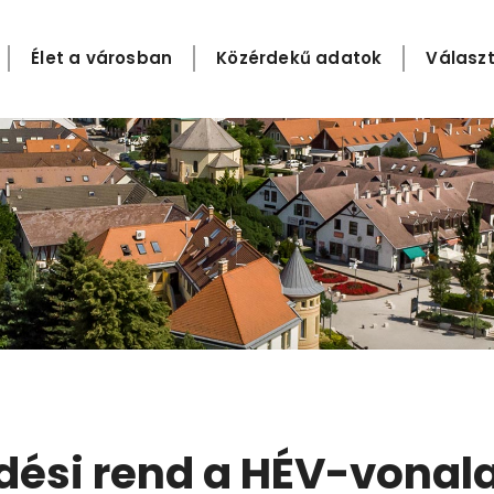
Élet a városban
Közérdekű adatok
Választ
edési rend a HÉV-vonal