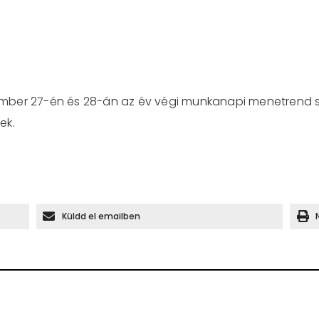
mber 27-én és 28-án az év végi munkanapi menetrend s
ek.
Küldd el emailben